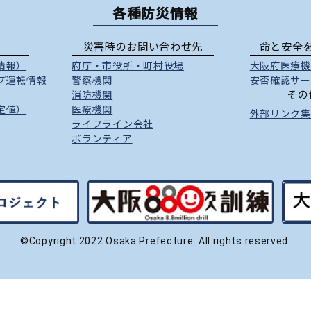
各種防災情報
災害時のお問い合わせ先
命と安全
情報）
府庁
・
市役所
・
町村役場
大阪府医療機
プ運転情報
警察機関
安否確認サー
その
消防機関
定値）
医療機関
外部リンク集
ライフライン会社
ボランティア
）
©Copyright 2022 Osaka Prefecture. All rights reserved.