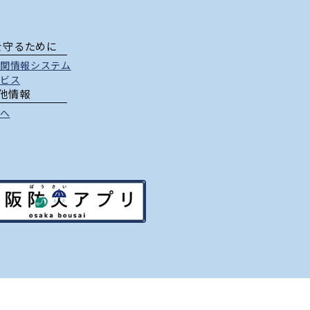
を守るために
関情報システム
ビス
他情報
へ