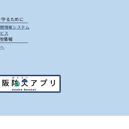
を守るために
関情報システム
ビス
他情報
へ