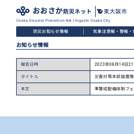
おおさか
防災ネット
Osaka Disaster
Prevention Net
|
Higashi Osaka City
防災お知らせ情報
気象注意報・警報・
お知らせ情報
報告日時
2023年08月14日2
タイトル
災害対策本部設置
本文
準警戒配備体制フェー