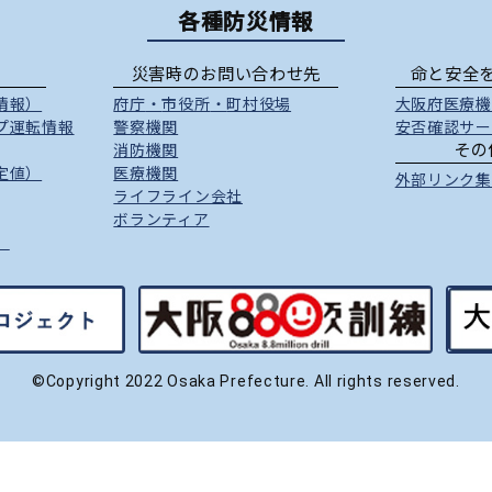
各種防災情報
災害時のお問い合わせ先
命と安全
情報）
府庁
・
市役所
・
町村役場
大阪府医療機
プ運転情報
警察機関
安否確認サー
その
消防機関
定値）
医療機関
外部リンク集
ライフライン会社
ボランティア
）
©Copyright 2022 Osaka Prefecture. All rights reserved.