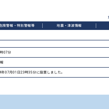
危険警報・特別警報等
地震・津波情報
0時07分
情報
4年07月01日23時35分に設置しました。