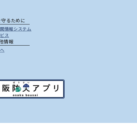
を守るために
関情報システム
ビス
他情報
へ