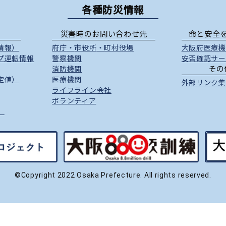
各種防災情報
災害時のお問い合わせ先
命と安全
情報）
府庁
・
市役所
・
町村役場
大阪府医療機
プ運転情報
警察機関
安否確認サー
その
消防機関
定値）
医療機関
外部リンク集
ライフライン会社
ボランティア
）
©Copyright 2022 Osaka Prefecture. All rights reserved.