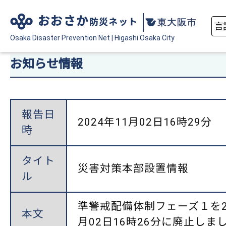
おおさか
防災ネット
Osaka Disaster
Prevention Net
|
Higashi Osaka City
お知らせ情報
報告日
2024年11月02日16時29分
時
タイト
災害対策本部設置情報
ル
準警戒配備体制フェーズ１を20
本文
月02日16時26分に廃止しま