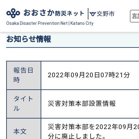
おおさか
防災ネット
Osaka Disaster
Prevention Net
|
Katano City
お知らせ情報
報告日
2022年09月20日07時21分
時
タイト
災害対策本部設置情報
ル
災害対策本部を2022年09月2
本文
分に廃止しました。