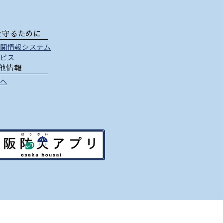
を守るために
関情報システム
ビス
他情報
へ