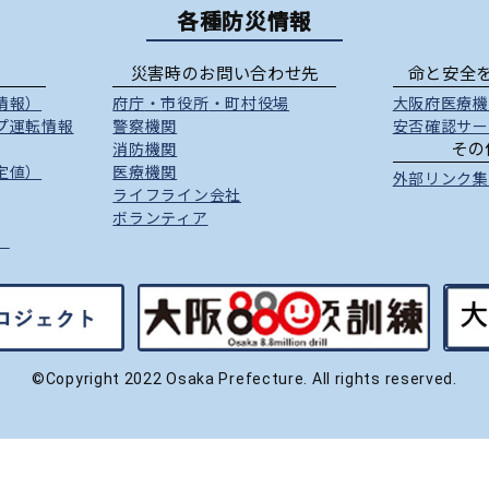
各種防災情報
災害時のお問い合わせ先
命と安全
情報）
府庁
・
市役所
・
町村役場
大阪府医療機
プ運転情報
警察機関
安否確認サー
その
消防機関
定値）
医療機関
外部リンク集
ライフライン会社
ボランティア
）
©Copyright 2022 Osaka Prefecture. All rights reserved.