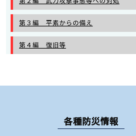
第２編 武力攻撃事態等への対処
第３編 平素からの備え
第４編 復旧等
各種防災情報