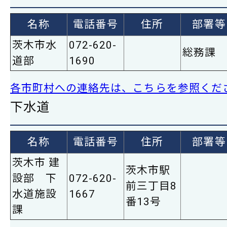
名称
電話番号
住所
部署等
茨木市水
072-620-
総務課
道部
1690
各市町村への連絡先は、こちらを参照くだ
下水道
名称
電話番号
住所
部署等
茨木市 建
茨木市駅
設部 下
072-620-
前三丁目8
水道施設
1667
番13号
課