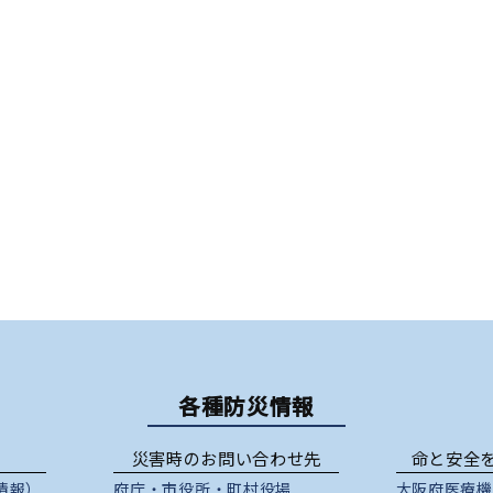
各種防災情報
災害時のお問い合わせ先
命と安全
情報）
府庁
・
市役所
・
町村役場
大阪府医療機