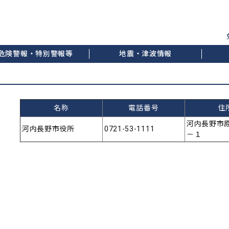
危険警報・特別警報等
地震・津波情報
名称
電話番号
住
河内長野市
河内長野市役所
0721-53-1111
－１