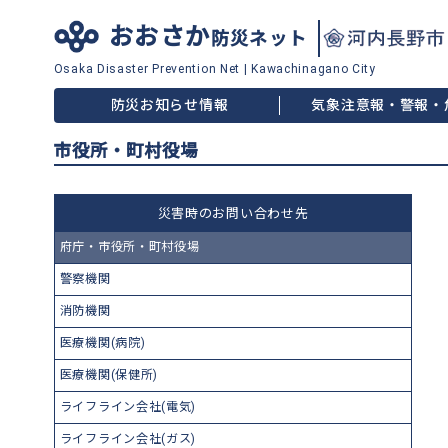
おおさか
防災ネット
Osaka Disaster
Prevention Net
|
Kawachinagano City
防災お知らせ情報
気象注意報・警報・
市役所・町村役場
災害時のお問い合わせ先
府庁・市役所・町村役場
警察機関
消防機関
医療機関(病院)
医療機関(保健所)
ライフライン会社(電気)
ライフライン会社(ガス)