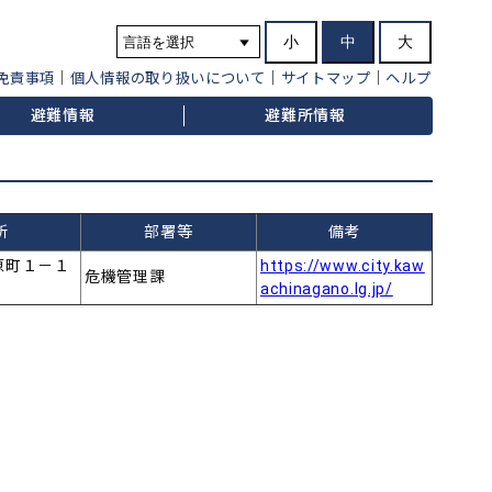
小
中
大
免責事項
個人情報の取り扱いについて
サイトマップ
ヘルプ
避難情報
避難所情報
所
部署等
備考
原町１－１
https://www.city.kaw
危機管理課
achinagano.lg.jp/