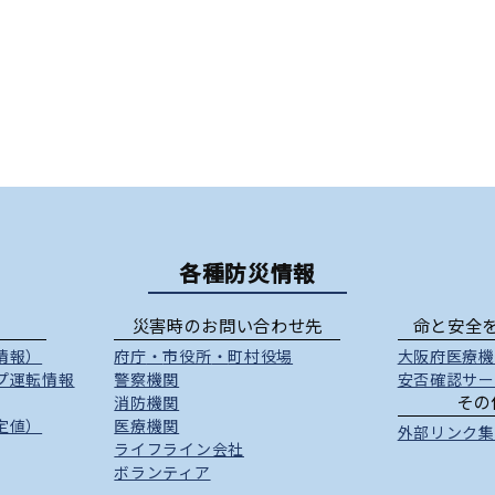
各種防災情報
災害時のお問い合わせ先
命と安全
情報）
府庁
・
市役所
・
町村役場
大阪府医療機
プ運転情報
警察機関
安否確認サー
その
消防機関
定値）
医療機関
外部リンク集
ライフライン会社
ボランティア