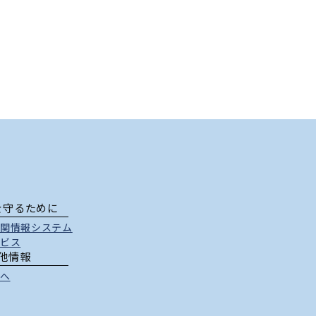
を守るために
関情報システム
ビス
他情報
へ