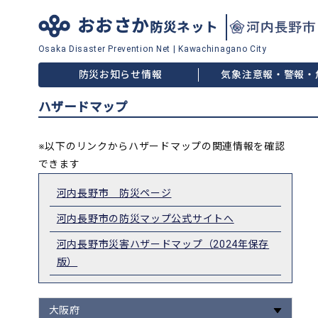
おおさか
防災ネット
Osaka Disaster
Prevention Net
|
Kawachinagano City
防災お知らせ情報
気象注意報・警報・
ハザードマップ
※以下のリンクからハザードマップの関連情報を確認
できます
河内長野市 防災ページ
河内長野市の防災マップ公式サイトへ
河内長野市災害ハザードマップ（2024年保存
版）
大阪府