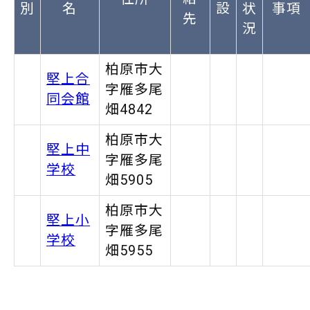
別
名
設
状
事項
先
況
柏原市大
堅上合
字雁多尾
同会館
畑4842
柏原市大
堅上中
字雁多尾
学校
畑5905
柏原市大
堅上小
字雁多尾
学校
畑5955