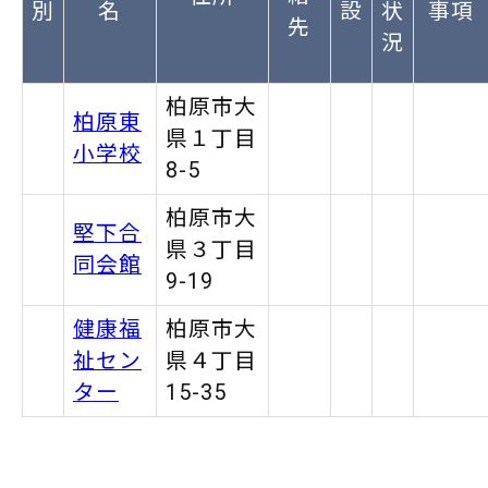
別
名
設
状
事項
先
況
柏原市大
柏原東
県１丁目
小学校
8-5
柏原市大
堅下合
県３丁目
同会館
9-19
健康福
柏原市大
祉セン
県４丁目
ター
15-35