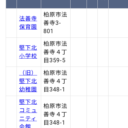
柏原市法
法善寺
善寺3-
保育園
801
柏原市法
堅下北
善寺４丁
小学校
目359-5
（旧）
柏原市法
堅下北
善寺４丁
幼稚園
目348-1
堅下北
柏原市法
コミュ
善寺４丁
ニティ
目348-1
会館