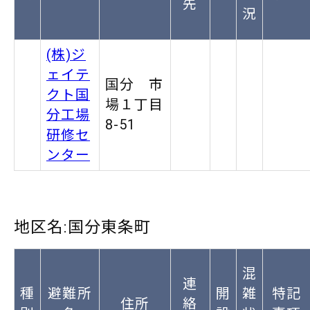
先
況
(株)ジ
ェイテ
国分 市
クト国
場１丁目
分工場
8-51
研修セ
ンター
地区名:国分東条町
混
連
種
避難所
開
雑
特記
住所
絡