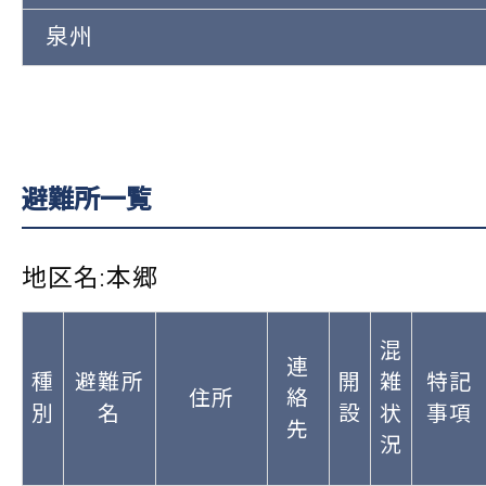
泉州
避難所一覧
地区名:本郷
混
連
種
避難所
開
雑
特記
住所
絡
別
名
設
状
事項
先
況