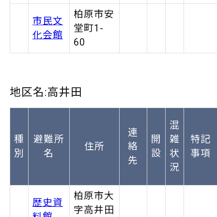
柏原市安
市民文
堂町1-
化会館
60
地区名:高井田
混
連
種
避難所
開
雑
特記
住所
絡
別
名
設
状
事項
先
況
柏原市大
歴史資
字高井田
料館