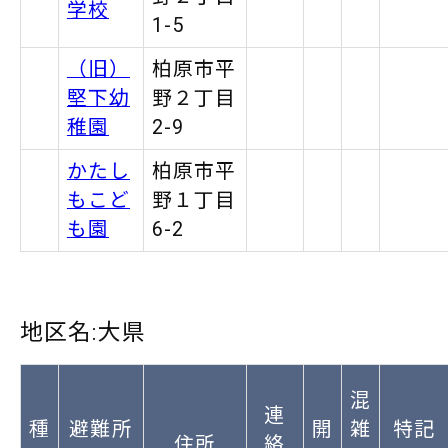
学校
1-5
（旧）
柏原市平
堅下幼
野２丁目
稚園
2-9
かたし
柏原市平
もこど
野１丁目
も園
6-2
地区名:大県
混
連
種
避難所
開
雑
特記
住所
絡