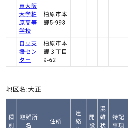
東大阪
大学柏
柏原市本
原高等
郷5-993
学校
自立支
柏原市本
援セン
郷３丁目
ター
9-62
地区名:大正
混
連
種
避難所
開
雑
特記
住所
絡
別
名
設
状
事項