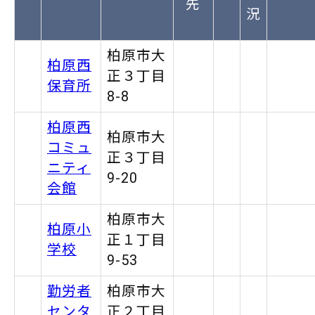
先
況
柏原市大
柏原西
正３丁目
保育所
8-8
柏原西
柏原市大
コミュ
正３丁目
ニティ
9-20
会館
柏原市大
柏原小
正１丁目
学校
9-53
勤労者
柏原市大
センタ
正２丁目