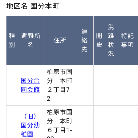
地区名:国分本町
混
連
種
避難所
開
雑
特記
住所
絡
別
名
設
状
事項
先
況
柏原市国
国分合
分 本町
同会館
２丁目7-
2
柏原市国
（旧）
分 本町
国分幼
６丁目1-
稚園