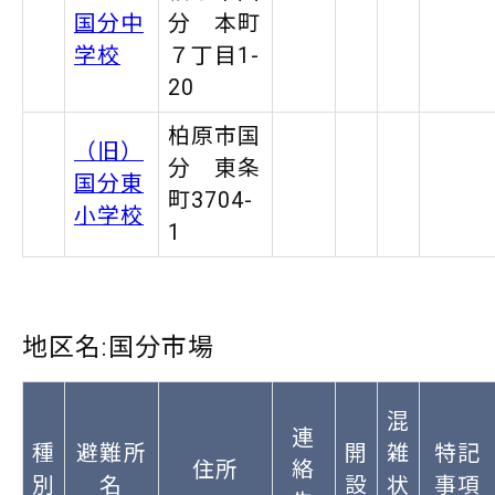
国分中
分 本町
学校
７丁目1-
20
柏原市国
（旧）
分 東条
国分東
町3704-
小学校
1
地区名:国分市場
混
連
種
避難所
開
雑
特記
住所
絡
別
名
設
状
事項