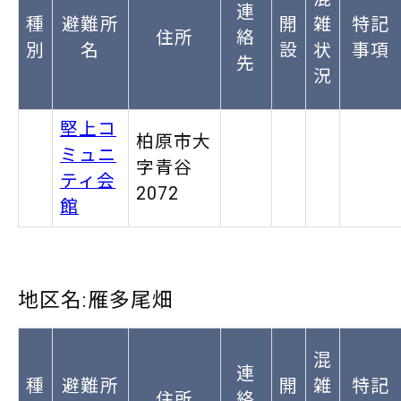
連
種
避難所
開
雑
特記
住所
絡
別
名
設
状
事項
先
況
堅上コ
柏原市大
ミュニ
字青谷
ティ会
2072
館
地区名:雁多尾畑
混
連
種
避難所
開
雑
特記
住所
絡