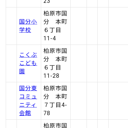
23
柏原市国
国分小
分 本町
学校
６丁目
11-4
柏原市国
こくぶ
分 本町
こども
６丁目
園
11-28
国分東
柏原市国
コミュ
分 本町
ニティ
７丁目4-
会館
78
柏原市国