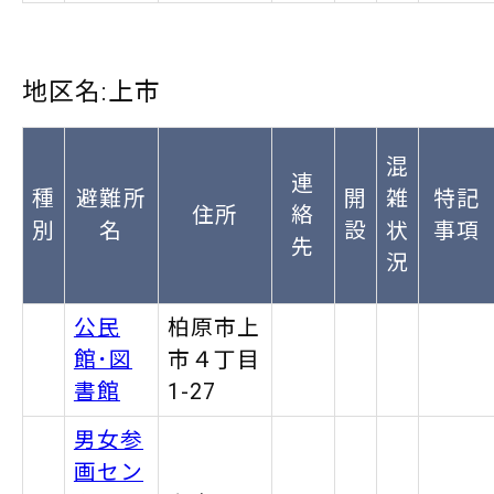
地区名:上市
混
連
種
避難所
開
雑
特記
住所
絡
別
名
設
状
事項
先
況
公民
柏原市上
館･図
市４丁目
書館
1-27
男女参
画セン