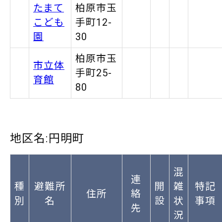
たまて
柏原市玉
こども
手町12-
園
30
柏原市玉
市立体
手町25-
育館
80
地区名:円明町
混
連
種
避難所
開
雑
特記
住所
絡
別
名
設
状
事項
先
況