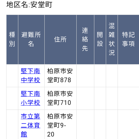
地区名:安堂町
混
連
種
避難所
開
雑
特記
住所
絡
別
名
設
状
事項
先
況
堅下南
柏原市安
中学校
堂町878
堅下南
柏原市安
小学校
堂町710
市立第
柏原市安
二体育
堂町9-
館
20