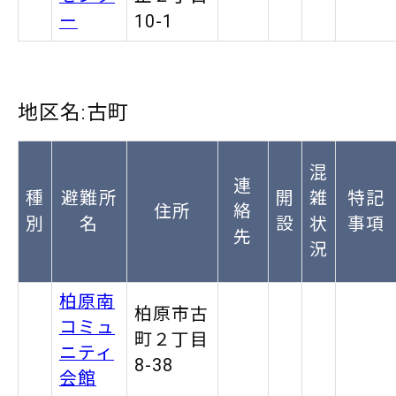
ー
10-1
地区名:古町
混
連
種
避難所
開
雑
特記
住所
絡
別
名
設
状
事項
先
況
柏原南
柏原市古
コミュ
町２丁目
ニティ
8-38
会館