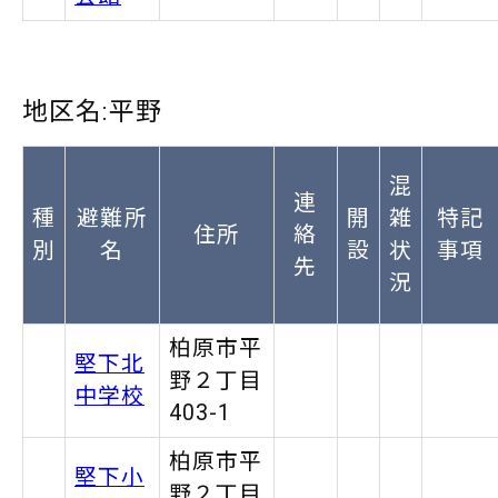
地区名:平野
混
連
種
避難所
開
雑
特記
住所
絡
別
名
設
状
事項
先
況
柏原市平
堅下北
野２丁目
中学校
403-1
柏原市平
堅下小
野２丁目