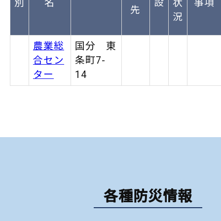
別
名
設
状
事項
先
況
農業総
国分 東
合セン
条町7-
ター
14
各種防災情報