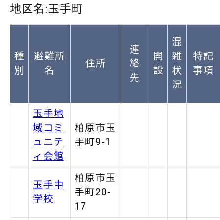
地区名:玉手町
混
連
種
避難所
開
雑
特記
住所
絡
別
名
設
状
事項
先
況
玉手地
域コミ
柏原市玉
ュニテ
手町9-1
ィ会館
柏原市玉
玉手中
手町20-
学校
17