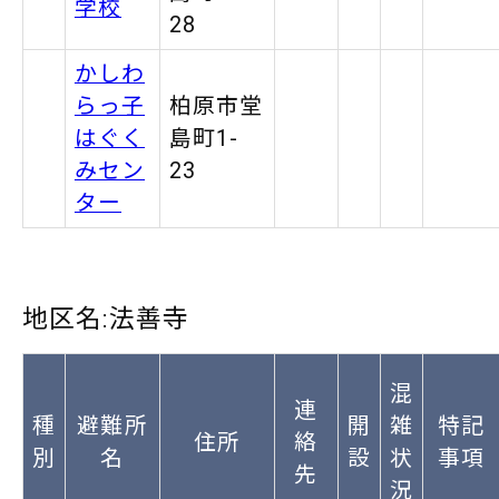
学校
28
かしわ
らっ子
柏原市堂
はぐく
島町1-
みセン
23
ター
地区名:法善寺
混
連
種
避難所
開
雑
特記
住所
絡
別
名
設
状
事項
先
況