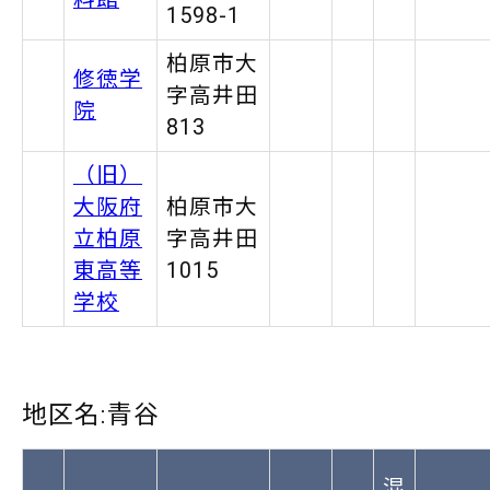
1598-1
柏原市大
修徳学
字高井田
院
813
（旧）
大阪府
柏原市大
立柏原
字高井田
東高等
1015
学校
地区名:青谷
混