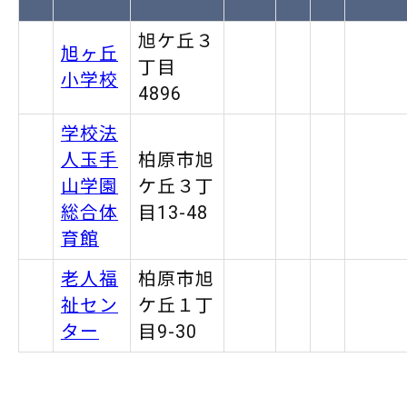
旭ケ丘３
旭ヶ丘
丁目
小学校
4896
学校法
人玉手
柏原市旭
山学園
ケ丘３丁
総合体
目13-48
育館
老人福
柏原市旭
祉セン
ケ丘１丁
ター
目9-30