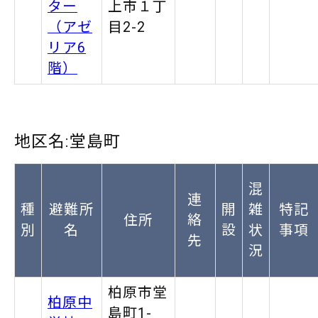
ター
上市１丁
（アゼ
目2-2
リア6
階）
地区名:堂島町
混
連
種
避難所
開
雑
特記
住所
絡
別
名
設
状
事項
先
況
柏原市堂
柏原中
島町1-