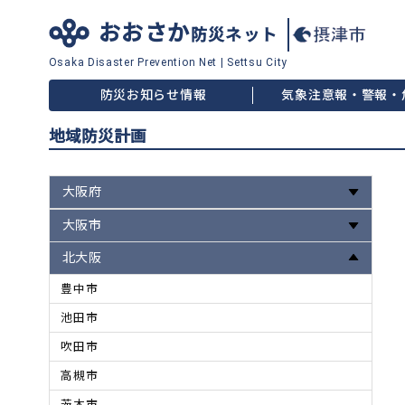
おおさか
防災ネット
Osaka Disaster
Prevention Net
|
Settsu City
防災お知らせ情報
気象注意報・警報・
地域防災計画
大阪府
大阪市
北大阪
豊中市
池田市
吹田市
高槻市
茨木市