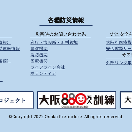
各種防災情報
災害時のお問い合わせ先
命と安全
情報）
府庁
・
市役所
・
町村役場
大阪府医療機
プ運転情報
警察機関
安否確認サー
その
消防機関
定値）
医療機関
外部リンク集
ライフライン会社
ボランティア
）
©Copyright 2022 Osaka Prefecture. All rights reserved.