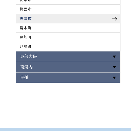
箕面市
摂津市
島本町
豊能町
能勢町
東部大阪
南河内
泉州