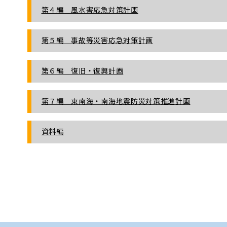
第４編 風水害応急対策計画
第５編 事故等災害応急対策計画
第６編 復旧・復興計画
第７編 東南海・南海地震防災対策推進計画
資料編