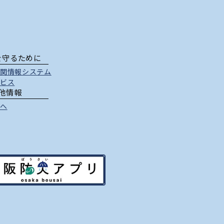
を守るために
関情報システム
ビス
他情報
へ