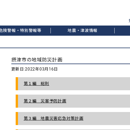
危険警報・特別警報等
地震・津波情報
摂津市の地域防災計画
更新日:
2022年03月16日
第１編 総則
第２編 災害予防計画
第３編 地震災害応急対策計画