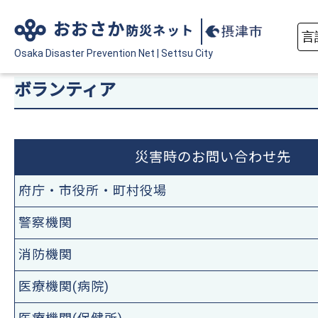
おおさか
防災ネット
Osaka Disaster
Prevention Net
|
Settsu City
ボランティア
災害時のお問い合わせ先
府庁・市役所・町村役場
警察機関
消防機関
医療機関(病院)