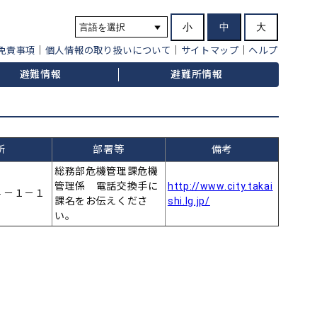
小
中
大
免責事項
個人情報の取り扱いについて
サイトマップ
ヘルプ
避難情報
避難所情報
所
部署等
備考
総務部危機管理課危機
管理係 電話交換手に
http://www.city.takai
４－１－１
課名をお伝えくださ
shi.lg.jp/
い。