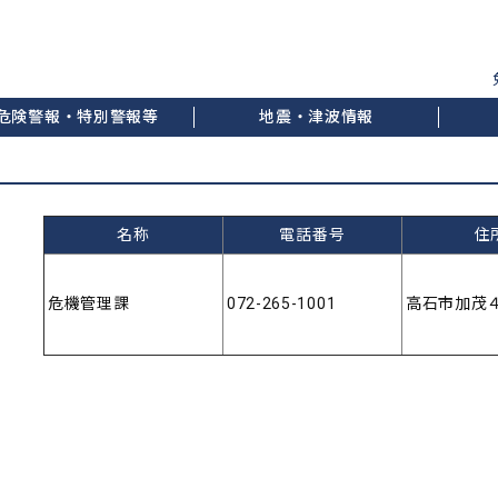
危険警報・特別警報等
地震・津波情報
名称
電話番号
住
危機管理課
072-265-1001
高石市加茂