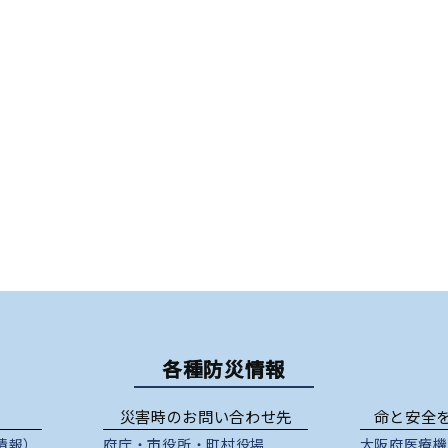
各種防災情報
災害時のお問い合わせ先
命と安全
情報）
府庁
・
市役所
・
町村役場
大阪府医療機