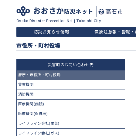
おおさか
防災ネット
Osaka Disaster
Prevention Net
|
Takaishi City
防災お知らせ情報
気象注意報・警報・
市役所・町村役場
災害時のお問い合わせ先
府庁・市役所・町村役場
警察機関
消防機関
医療機関(病院)
医療機関(保健所)
ライフライン会社(電気)
ライフライン会社(ガス)