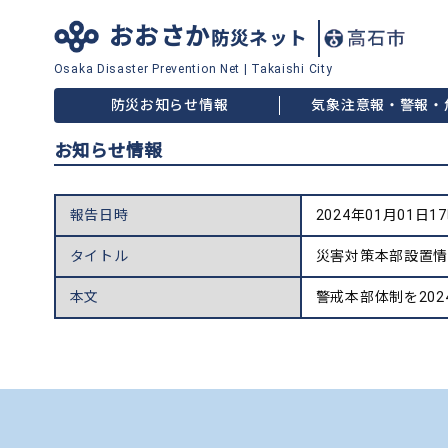
おおさか
防災ネット
Osaka Disaster
Prevention Net
|
Takaishi City
防災お知らせ情報
気象注意報・警報・
お知らせ情報
報告日時
2024年01月01日1
タイトル
災害対策本部設置
本文
警戒本部体制を202