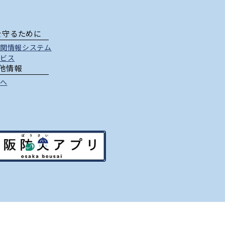
を守るために
関情報システム
ビス
他情報
へ