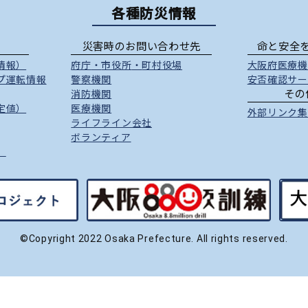
各種防災情報
災害時のお問い合わせ先
命と安全
情報）
府庁
・
市役所
・
町村役場
大阪府医療機
プ運転情報
警察機関
安否確認サー
その
消防機関
定値）
医療機関
外部リンク集
ライフライン会社
ボランティア
）
©Copyright 2022 Osaka Prefecture. All rights reserved.