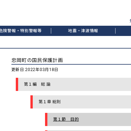
危険警報・特別警報等
地震・津波情報
忠岡町の国民保護計画
更新日:
2022年03月18日
第１編 総 論
第１章 総則
第１節 目的