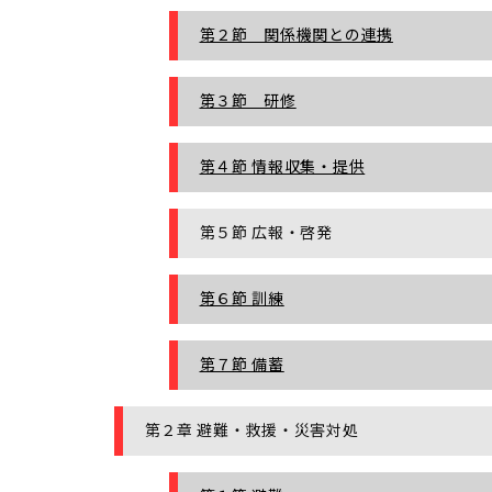
第２節 関係機関との連携
第３節 研修
第４節 情報収集・提供
第５節 広報・啓発
第６節 訓練
第７節 備蓄
第２章 避難・救援・災害対処