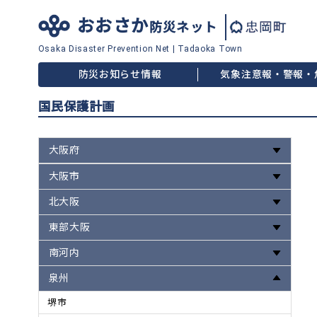
おおさか
防災ネット
Osaka Disaster
Prevention Net
|
Tadaoka Town
防災お知らせ情報
気象注意報・警報・
国民保護計画
大阪府
大阪市
北大阪
東部大阪
南河内
泉州
堺市