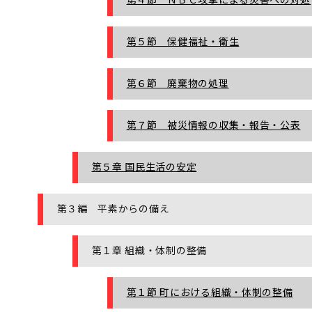
第５節 保健福祉・衛生
第６節 廃棄物の処理
第７節 被災情報の収集・報告・公表
第５章 国民生活の安定
第３編 平素からの備え
第１章 組織・体制の整備
第１節 町における組織・体制の整備