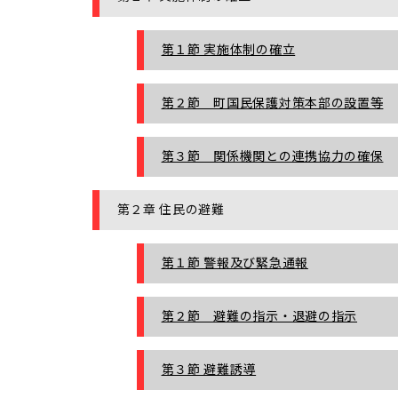
第１節 実施体制の確立
第２節 町国民保護対策本部の設置等
第３節 関係機関との連携協力の確保
第２章 住民の避難
第１節 警報及び緊急通報
第２節 避難の指示・退避の指示
第３節 避難誘導