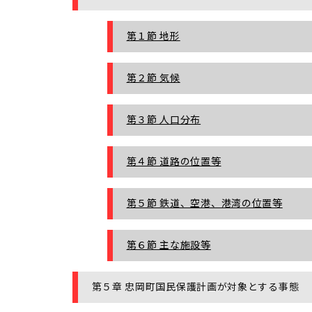
第１節 地形
第２節 気候
第３節 人口分布
第４節 道路の位置等
第５節 鉄道、空港、港湾の位置等
第６節 主な施設等
第５章 忠岡町国民保護計画が対象とする事態