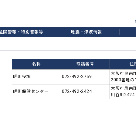
危険警報・特別警報等
地震・津波情報
名称
電話番号
住
大阪府泉南
岬町役場
072-492-2759
2000番地の
大阪府泉南
岬町保健センター
072-492-2424
川谷川2424-