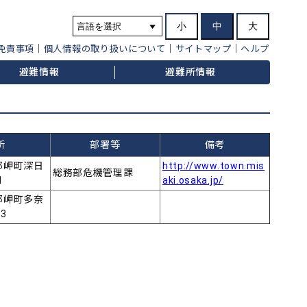
小
中
大
免責事項
個人情報の取り扱いについて
サイトマップ
ヘルプ
避難情報
避難所情報
所
部署等
備考
郡岬町深日
http://www.town.mis
総務部危機管理課
1
aki.osaka.jp/
郡岬町多奈
3