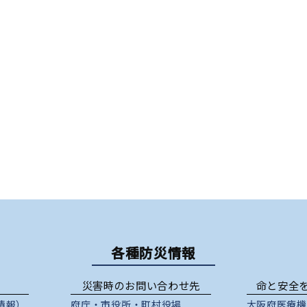
各種防災情報
災害時のお問い合わせ先
命と安全
情報）
府庁
・
市役所
・
町村役場
大阪府医療機