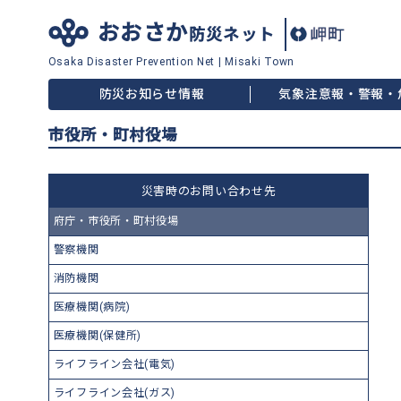
おおさか
防災ネット
Osaka Disaster
Prevention Net
|
Misaki Town
防災お知らせ情報
気象注意報・警報・
市役所・町村役場
災害時のお問い合わせ先
府庁・市役所・町村役場
警察機関
消防機関
医療機関(病院)
医療機関(保健所)
ライフライン会社(電気)
ライフライン会社(ガス)