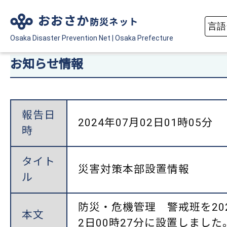
おおさか
防災ネット
Osaka Disaster
Prevention Net
|
Osaka Prefecture
お知らせ情報
報告日
2024年07月02日01時05分
時
タイト
災害対策本部設置情報
ル
防災・危機管理 警戒班を202
本文
2日00時27分に設置しました