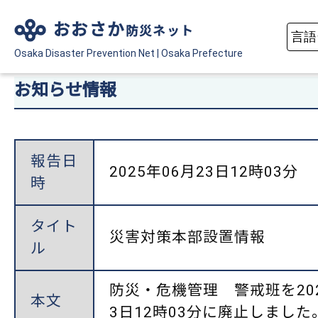
おおさか
防災ネット
Osaka Disaster
Prevention Net
|
Osaka Prefecture
お知らせ情報
報告日
2025年06月23日12時03分
時
タイト
災害対策本部設置情報
ル
防災・危機管理 警戒班を202
本文
3日12時03分に廃止しました