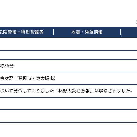
危険警報・特別警報等
地震・津波情報
3時35分
発令状況（高槻市・東大阪市）
において発令しておりました「林野火災注意報」は解除されました。