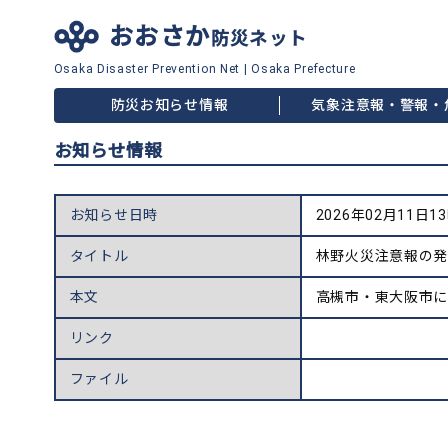
おおさか
防災ネット
Osaka Disaster
Prevention Net
|
Osaka Prefecture
防災お知らせ情報
気象注意報・警報・
お知らせ情報
お知らせ日時
2026年02月11日1
タイトル
林野火災注意報の
本文
高槻市・東大阪市
リンク
ファイル