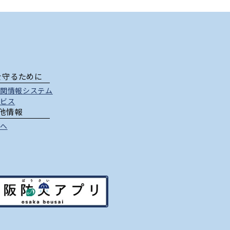
を守るために
関情報システム
ビス
他情報
へ