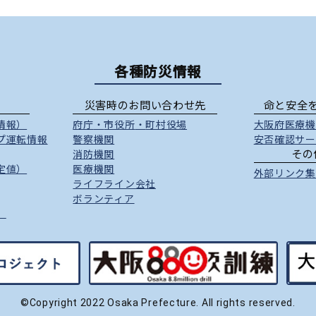
各種防災情報
災害時のお問い合わせ先
命と安全
情報）
府庁
・
市役所
・
町村役場
大阪府医療機
プ運転情報
警察機関
安否確認サー
その
消防機関
定値）
医療機関
外部リンク集
ライフライン会社
ボランティア
）
©Copyright 2022 Osaka Prefecture. All rights reserved.