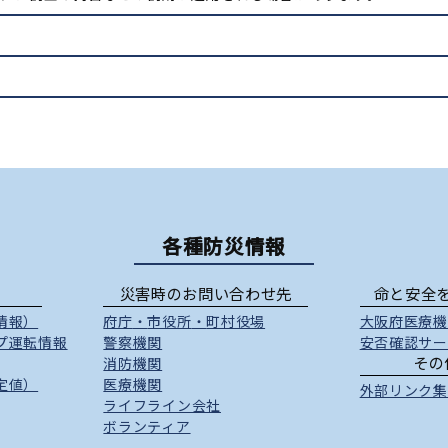
各種防災情報
災害時のお問い合わせ先
命と安全
情報）
府庁
・
市役所
・
町村役場
大阪府医療機
プ運転情報
警察機関
安否確認サー
その
消防機関
定値）
医療機関
外部リンク集
ライフライン会社
ボランティア
）