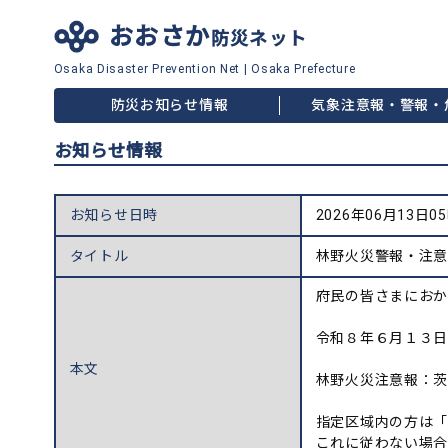
おおさか
防災ネット
Osaka Disaster
Prevention Net
|
Osaka Prefecture
防災お知らせ情報
気象注意報・警報・
お知らせ情報
お知らせ日時
2026年06月13日0
タイトル
林野火災警報・注
府民の皆さまにおか
令和８年６月１３日
本文
林野火災注意報：
指定区域内の方は「
これに従わない場合