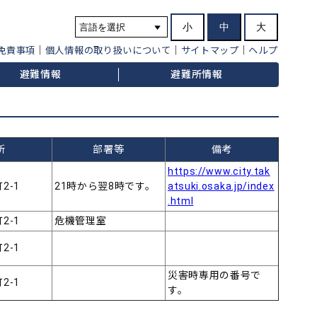
小
中
大
免責事項
個人情報の取り扱いについて
サイトマップ
ヘルプ
避難情報
避難所情報
所
部署等
備考
https://www.city.tak
2-1
21時から翌8時です。
atsuki.osaka.jp/index
.html
2-1
危機管理室
2-1
災害時専用の番号で
2-1
す。