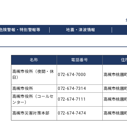
危険警報・特別警報等
地震・津波情報
名称
電話番号
住
高槻市役所（夜間・休
072-674-7000
高槻市桃園町
日）
高槻市役所
072-674-7314
高槻市桃園町
高槻市役所（コールセ
072-674-7111
高槻市桃園町
ンター）
高槻市災害対策本部
072-674-7474
高槻市桃園町