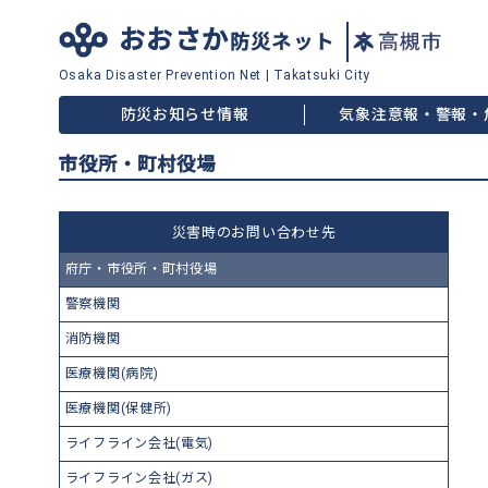
おおさか
防災ネット
Osaka Disaster
Prevention Net
|
Takatsuki City
防災お知らせ情報
気象注意報・警報・
市役所・町村役場
災害時のお問い合わせ先
府庁・市役所・町村役場
警察機関
消防機関
医療機関(病院)
医療機関(保健所)
ライフライン会社(電気)
ライフライン会社(ガス)