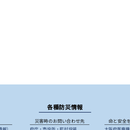
各種防災情報
災害時のお問い合わせ先
命と安全
情報）
府庁
・
市役所
・
町村役場
大阪府医療機