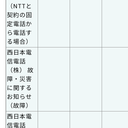
（NTTと
契約の固
定電話か
ら電話す
る場合）
西日本電
信電話
（株） 故
障・災害
に関する
お知らせ
（故障）
西日本電
信電話