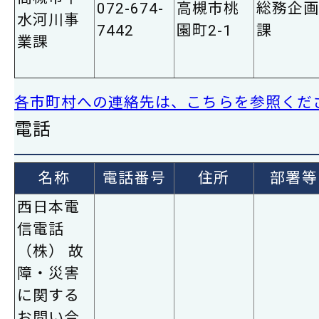
072-674-
高槻市桃
総務企
水河川事
7442
園町2-1
課
業課
各市町村への連絡先は、こちらを参照くだ
電話
名称
電話番号
住所
部署等
西日本電
信電話
（株） 故
障・災害
に関する
お問い合