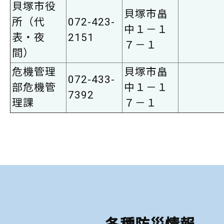
貝塚市役
貝塚市畠
所（代
072-423-
中１－１
表・夜
2151
７－１
間）
危機管理
貝塚市畠
072-433-
部危機管
中１－１
7392
理課
７－１