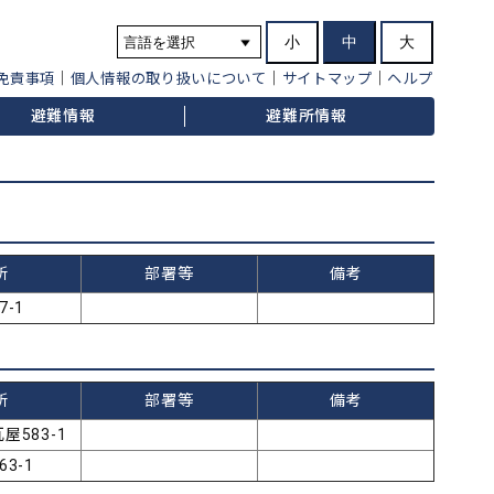
小
中
大
免責事項
個人情報の取り扱いについて
サイトマップ
ヘルプ
避難情報
避難所情報
所
部署等
備考
-1
所
部署等
備考
屋583-1
3-1