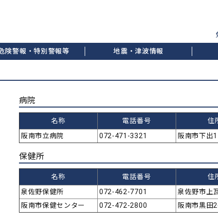
危険警報・特別警報等
地震・津波情報
病院
名称
電話番号
住
阪南市立病院
072-471-3321
阪南市下出17
保健所
名称
電話番号
住
泉佐野保健所
072-462-7701
泉佐野市上瓦
阪南市保健センター
072-472-2800
阪南市黒田26