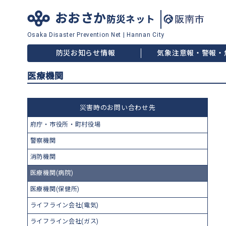
おおさか
防災ネット
Osaka Disaster
Prevention Net
|
Hannan City
防災お知らせ情報
気象注意報・警報・
医療機関
災害時のお問い合わせ先
府庁・市役所・町村役場
警察機関
消防機関
医療機関(病院)
医療機関(保健所)
ライフライン会社(電気)
ライフライン会社(ガス)