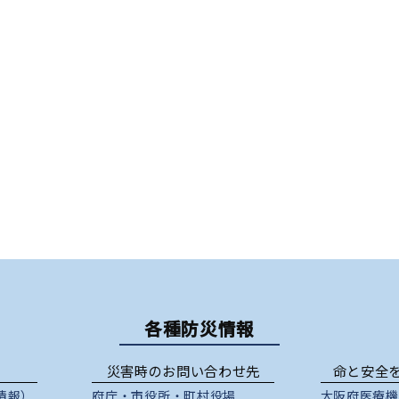
各種防災情報
災害時のお問い合わせ先
命と安全
情報）
府庁
・
市役所
・
町村役場
大阪府医療機