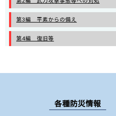
第2編 武力攻撃事態等への対処
第3編 平素からの備え
第4編 復旧等
各種防災情報