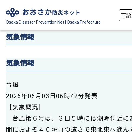
おおさか
防災ネット
Osaka Disaster
Prevention Net
|
Osaka Prefecture
気象情報
気象情報
台風
2026年06月03日06時42分発表
［気象概況］
台風第６号は、３日５時には潮岬付近に
間におよそ４０キロの速さで東北東へ進ん