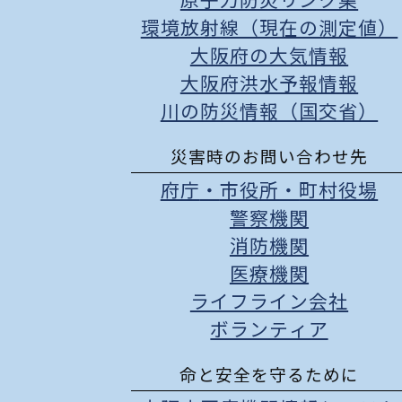
原子力防災リンク集
環境放射線（現在の測定値）
大阪府の大気情報
大阪府洪水予報情報
川の防災情報（国交省）
災害時のお問い合わせ先
府庁
・
市役所
・
町村役場
警察機関
消防機関
医療機関
ライフライン会社
ボランティア
命と安全を守るために