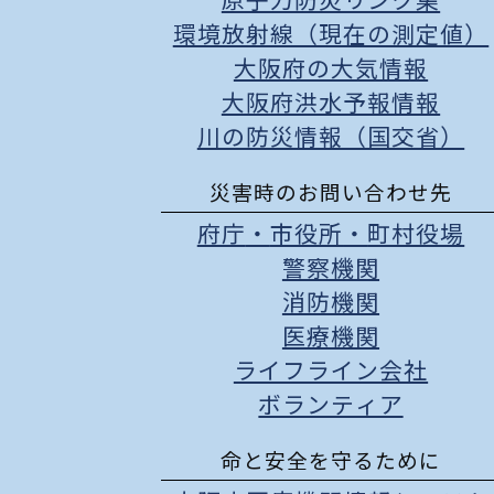
原子力防災リンク集
環境放射線（現在の測定値）
大阪府の大気情報
大阪府洪水予報情報
川の防災情報（国交省）
災害時のお問い合わせ先
府庁
・
市役所
・
町村役場
警察機関
消防機関
医療機関
ライフライン会社
ボランティア
命と安全を守るために