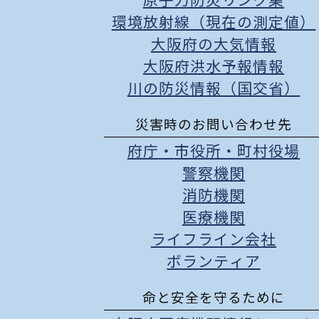
原子力防災リンク集
環境放射線（現在の測定値）
大阪府の大気情報
大阪府洪水予報情報
川の防災情報（国交省）
災害時のお問い合わせ先
府庁
・
市役所
・
町村役場
警察機関
消防機関
医療機関
ライフライン会社
ボランティア
命と安全を守るために