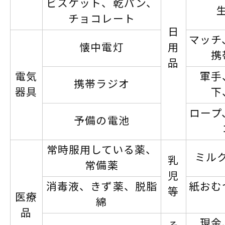
ビスケット、乾パン、
チョコレート
日
マッチ
懐中電灯
用
携
品
電気
軍手
携帯ラジオ
器具
下
ロープ
予備の電池
常時服用している薬、
ミル
乳
常備薬
児
消毒液、きず薬、脱脂
紙おむ
等
医療
綿
品
現金