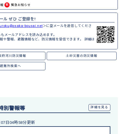
情報
緊
緊急お知らせ
ール ぜひ ご登録を!
ouroku@osaka-bousai.net
＞に空メールを送信してくださ
らもメールアドレスを読み込めます。
報や警報、避難情報など、防災情報を受信できます。 詳細は
阪府河川防災情報
土砂災害の防災情報
避難所検索へ
特別警報等
詳細を見る
月07日04時58分更新