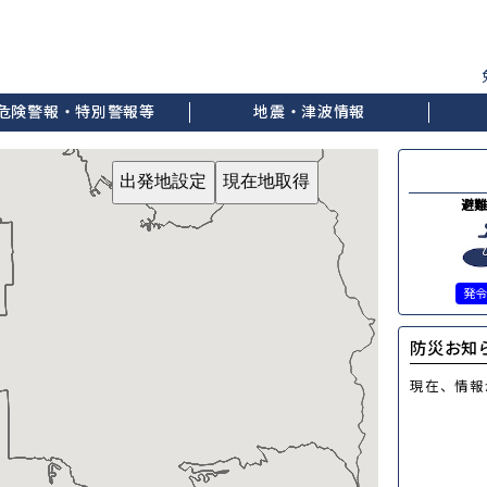
危険警報・特別警報等
地震・津波情報
出発地設定
現在地取得
避
発
防災お知
現在、情報