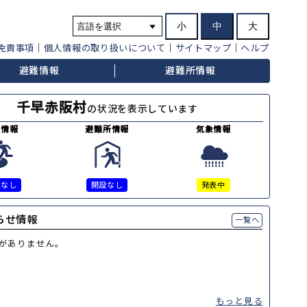
小
中
大
免責事項
個人情報の取り扱いについて
サイトマップ
ヘルプ
避難情報
避難所情報
千早赤阪村
の状況を表示しています
難情報
避難所情報
気象情報
令なし
開設なし
発表中
らせ情報
一覧へ
がありません。
もっと見る