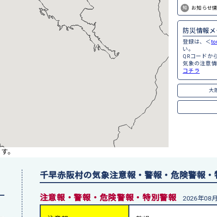
知
お知らせ
防災情報メ
登録は、＜
t
い。
QRコードか
気象の注意情
コチラ
大
ます。
千早赤阪村の気象注意報・警報・危険警報・
注意報・警報・危険警報・特別警報
2026年08