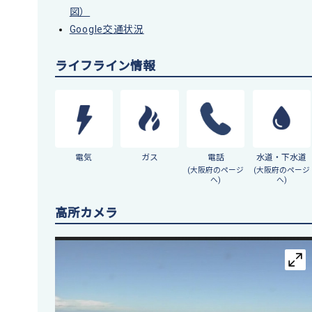
図）
Google交通状況
ライフライン情報
電気
ガス
電話
水道・下水道
(大阪府のページ
(大阪府のページ
へ)
へ)
高所カメラ