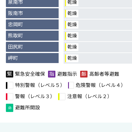
泉南市
乾燥
阪南市
乾燥
忠岡町
乾燥
熊取町
乾燥
田尻町
乾燥
岬町
乾燥
緊
緊急安全確保
指
避難指示
齢
高齢者等避難
特別警報（レベル５）
危険警報（レベル４）
警報（レベル３）
注意報（レベル２）
避難所開設