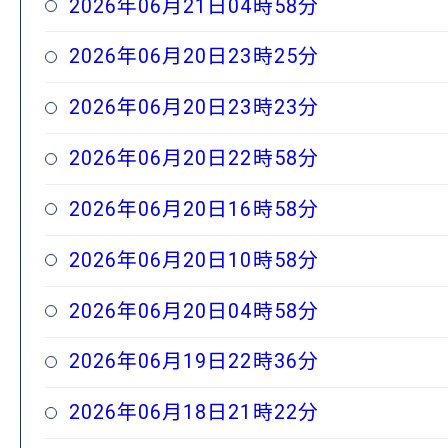
2026年06月21日04時58分
2026年06月20日23時25分
2026年06月20日23時23分
2026年06月20日22時58分
2026年06月20日16時58分
2026年06月20日10時58分
2026年06月20日04時58分
2026年06月19日22時36分
2026年06月18日21時22分