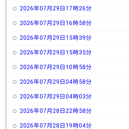
2026年07月29日17時26分
2026年07月29日16時58分
2026年07月29日15時39分
2026年07月29日15時35分
2026年07月29日10時58分
2026年07月29日04時58分
2026年07月29日04時03分
2026年07月28日22時58分
2026年07月28日19時04分