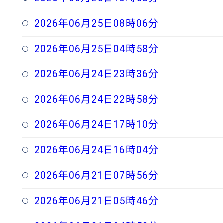
2026年06月25日08時06分
2026年06月25日04時58分
2026年06月24日23時36分
2026年06月24日22時58分
2026年06月24日17時10分
2026年06月24日16時04分
2026年06月21日07時56分
2026年06月21日05時46分