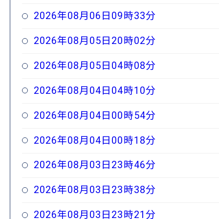
2026年08月06日09時33分
2026年08月05日20時02分
2026年08月05日04時08分
2026年08月04日04時10分
2026年08月04日00時54分
2026年08月04日00時18分
2026年08月03日23時46分
2026年08月03日23時38分
2026年08月03日23時21分