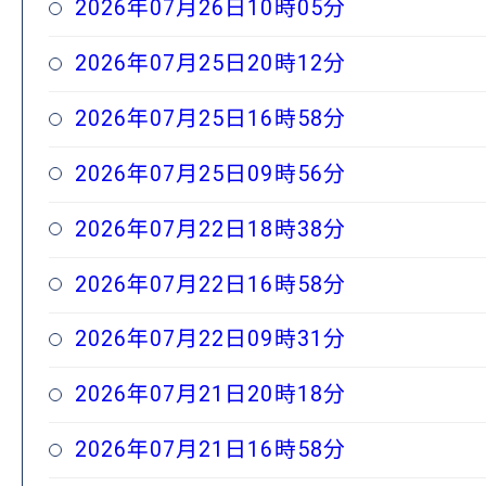
2026年07月26日10時05分
2026年07月25日20時12分
2026年07月25日16時58分
2026年07月25日09時56分
2026年07月22日18時38分
2026年07月22日16時58分
2026年07月22日09時31分
2026年07月21日20時18分
2026年07月21日16時58分