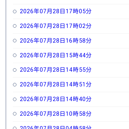
2026年07月28日17時05分
2026年07月28日17時02分
2026年07月28日16時58分
2026年07月28日15時44分
2026年07月28日14時55分
2026年07月28日14時51分
2026年07月28日14時40分
2026年07月28日10時58分
2026年07月28日04時58分