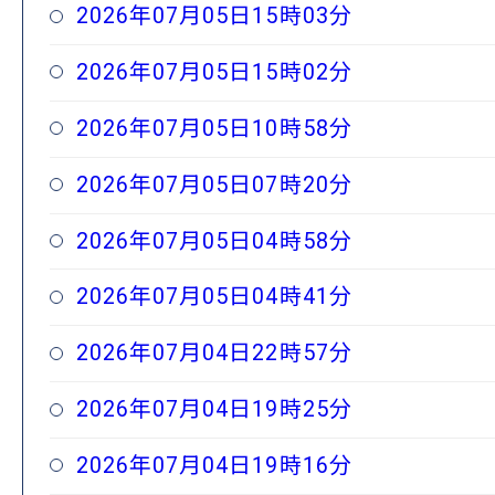
2026年07月05日15時03分
2026年07月05日15時02分
2026年07月05日10時58分
2026年07月05日07時20分
2026年07月05日04時58分
2026年07月05日04時41分
2026年07月04日22時57分
2026年07月04日19時25分
2026年07月04日19時16分