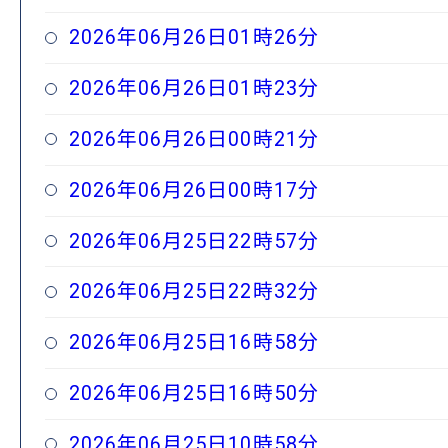
2026年06月26日01時26分
2026年06月26日01時23分
2026年06月26日00時21分
2026年06月26日00時17分
2026年06月25日22時57分
2026年06月25日22時32分
2026年06月25日16時58分
2026年06月25日16時50分
2026年06月25日10時58分