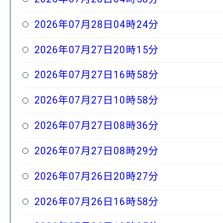
2026年07月28日04時24分
2026年07月27日20時15分
2026年07月27日16時58分
2026年07月27日10時58分
2026年07月27日08時36分
2026年07月27日08時29分
2026年07月26日20時27分
2026年07月26日16時58分