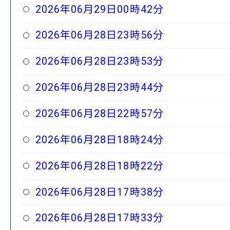
2026年06月29日00時42分
2026年06月28日23時56分
2026年06月28日23時53分
2026年06月28日23時44分
2026年06月28日22時57分
2026年06月28日18時24分
2026年06月28日18時22分
2026年06月28日17時38分
2026年06月28日17時33分