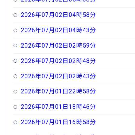
2026年07月02日04時58分
2026年07月02日04時43分
2026年07月02日02時59分
2026年07月02日02時48分
2026年07月02日02時43分
2026年07月01日22時58分
2026年07月01日18時46分
2026年07月01日16時58分