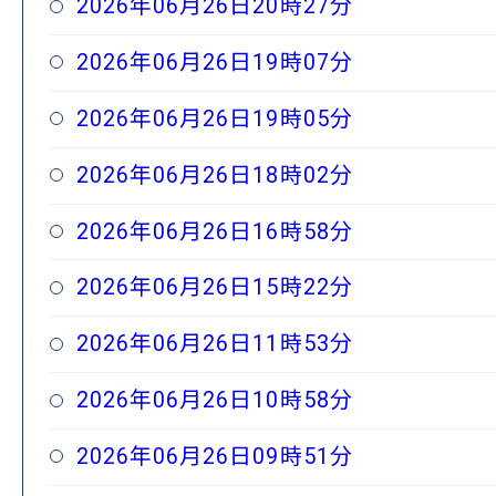
2026年06月26日20時27分
2026年06月26日19時07分
2026年06月26日19時05分
2026年06月26日18時02分
2026年06月26日16時58分
2026年06月26日15時22分
2026年06月26日11時53分
2026年06月26日10時58分
2026年06月26日09時51分