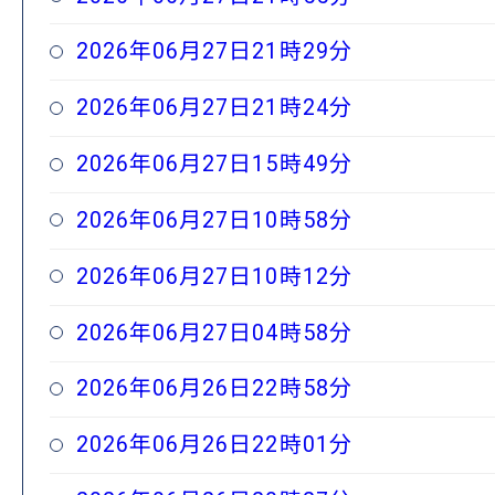
2026年06月27日21時29分
2026年06月27日21時24分
2026年06月27日15時49分
2026年06月27日10時58分
2026年06月27日10時12分
2026年06月27日04時58分
2026年06月26日22時58分
2026年06月26日22時01分