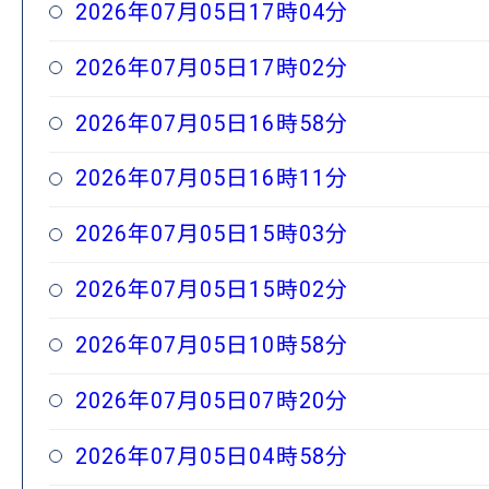
2026年07月05日17時04分
2026年07月05日17時02分
2026年07月05日16時58分
2026年07月05日16時11分
2026年07月05日15時03分
2026年07月05日15時02分
2026年07月05日10時58分
2026年07月05日07時20分
2026年07月05日04時58分