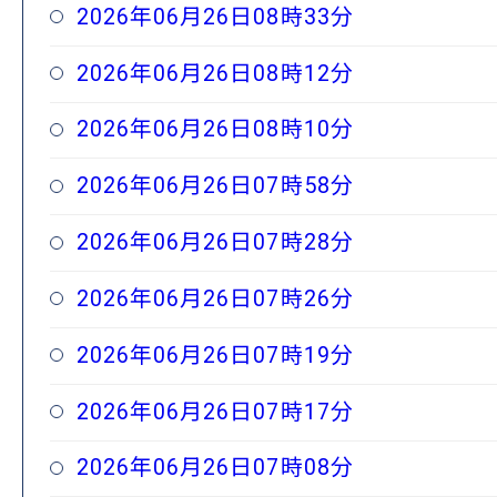
2026年06月26日08時33分
2026年06月26日08時12分
2026年06月26日08時10分
2026年06月26日07時58分
2026年06月26日07時28分
2026年06月26日07時26分
2026年06月26日07時19分
2026年06月26日07時17分
2026年06月26日07時08分