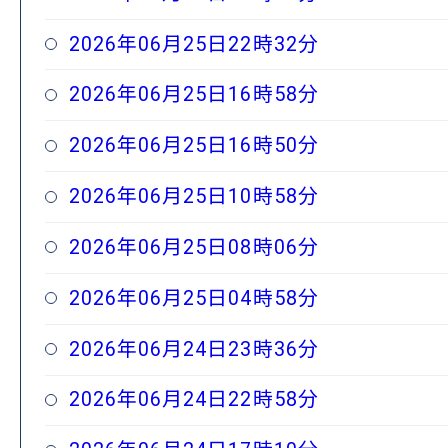
2026年06月25日22時32分
2026年06月25日16時58分
2026年06月25日16時50分
2026年06月25日10時58分
2026年06月25日08時06分
2026年06月25日04時58分
2026年06月24日23時36分
2026年06月24日22時58分