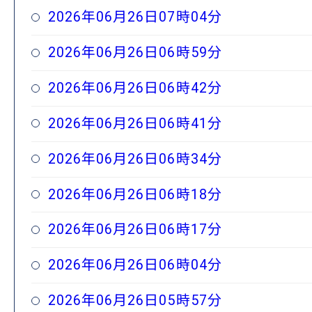
2026年06月26日07時04分
2026年06月26日06時59分
2026年06月26日06時42分
2026年06月26日06時41分
2026年06月26日06時34分
2026年06月26日06時18分
2026年06月26日06時17分
2026年06月26日06時04分
2026年06月26日05時57分