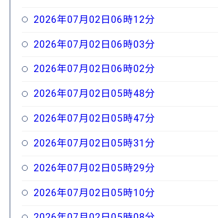
2026年07月02日06時12分
2026年07月02日06時03分
2026年07月02日06時02分
2026年07月02日05時48分
2026年07月02日05時47分
2026年07月02日05時31分
2026年07月02日05時29分
2026年07月02日05時10分
2026年07月02日05時08分