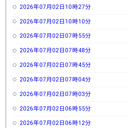
2026年07月02日10時27分
2026年07月02日10時10分
2026年07月02日07時55分
2026年07月02日07時48分
2026年07月02日07時45分
2026年07月02日07時04分
2026年07月02日07時03分
2026年07月02日06時55分
2026年07月02日06時12分