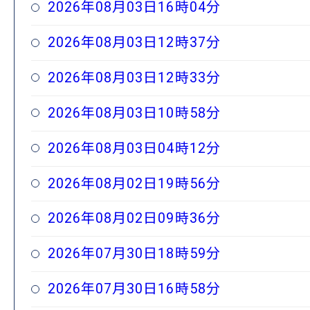
2026年08月03日16時04分
2026年08月03日12時37分
2026年08月03日12時33分
2026年08月03日10時58分
2026年08月03日04時12分
2026年08月02日19時56分
2026年08月02日09時36分
2026年07月30日18時59分
2026年07月30日16時58分