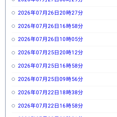
2026年07月26日20時27分
2026年07月26日16時58分
2026年07月26日10時05分
2026年07月25日20時12分
2026年07月25日16時58分
2026年07月25日09時56分
2026年07月22日18時38分
2026年07月22日16時58分