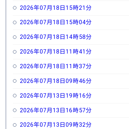
2026年07月18日15時21分
2026年07月18日15時04分
2026年07月18日14時58分
2026年07月18日11時41分
2026年07月18日11時37分
2026年07月18日09時46分
2026年07月13日19時16分
2026年07月13日16時57分
2026年07月13日09時32分