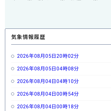
気象情報履歴
2026年08月05日20時02分
2026年08月05日04時08分
2026年08月04日04時10分
2026年08月04日00時54分
2026年08月04日00時18分