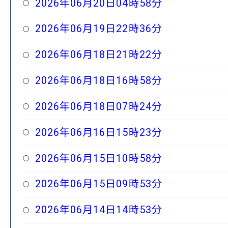
2026年06月20日04時58分
2026年06月19日22時36分
2026年06月18日21時22分
2026年06月18日16時58分
2026年06月18日07時24分
2026年06月16日15時23分
2026年06月15日10時58分
2026年06月15日09時53分
2026年06月14日14時53分