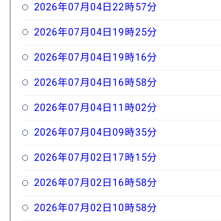
2026年07月04日22時57分
2026年07月04日19時25分
2026年07月04日19時16分
2026年07月04日16時58分
2026年07月04日11時02分
2026年07月04日09時35分
2026年07月02日17時15分
2026年07月02日16時58分
2026年07月02日10時58分