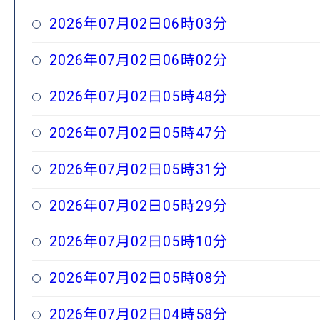
2026年07月02日06時03分
2026年07月02日06時02分
2026年07月02日05時48分
2026年07月02日05時47分
2026年07月02日05時31分
2026年07月02日05時29分
2026年07月02日05時10分
2026年07月02日05時08分
2026年07月02日04時58分