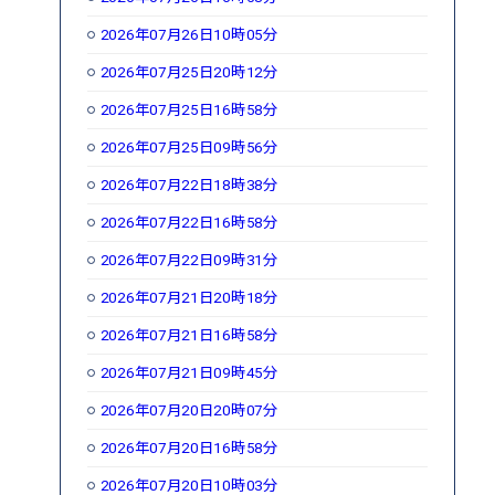
2026年07月26日10時05分
2026年07月25日20時12分
2026年07月25日16時58分
2026年07月25日09時56分
2026年07月22日18時38分
2026年07月22日16時58分
2026年07月22日09時31分
2026年07月21日20時18分
2026年07月21日16時58分
2026年07月21日09時45分
2026年07月20日20時07分
2026年07月20日16時58分
2026年07月20日10時03分