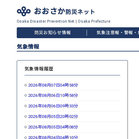
おおさか
防災ネット
Osaka Disaster
Prevention Net
|
Osaka Prefecture
防災お知らせ情報
気象注意報・警報・
気象情報
気象情報履歴
2026年08月07日04時58分
2026年08月06日10時58分
2026年08月06日09時33分
2026年08月05日20時02分
2026年08月05日04時08分
2026年08月04日04時10分