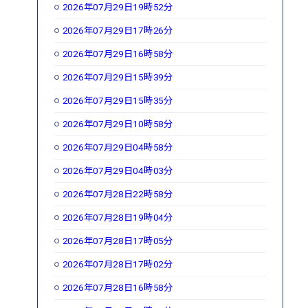
2026年07月29日19時52分
2026年07月29日17時26分
2026年07月29日16時58分
2026年07月29日15時39分
2026年07月29日15時35分
2026年07月29日10時58分
2026年07月29日04時58分
2026年07月29日04時03分
2026年07月28日22時58分
2026年07月28日19時04分
2026年07月28日17時05分
2026年07月28日17時02分
2026年07月28日16時58分