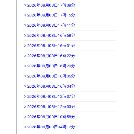
2026年08月03日17時38分
2026年08月03日17時15分
2026年08月03日17時11分
2026年08月03日16時58分
2026年08月03日16時31分
2026年08月03日16時22分
2026年08月03日16時20分
2026年08月03日16時06分
2026年08月03日16時04分
2026年08月03日12時37分
2026年08月03日12時33分
2026年08月03日10時58分
2026年08月03日04時12分