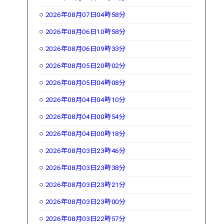
2026年08月07日04時58分
2026年08月06日10時58分
2026年08月06日09時33分
2026年08月05日20時02分
2026年08月05日04時08分
2026年08月04日04時10分
2026年08月04日00時54分
2026年08月04日00時18分
2026年08月03日23時46分
2026年08月03日23時38分
2026年08月03日23時21分
2026年08月03日23時00分
2026年08月03日22時57分