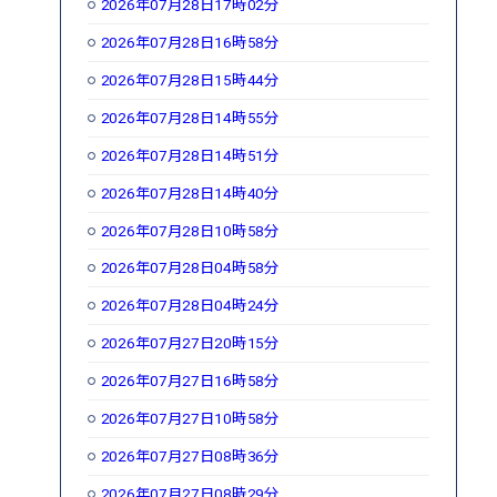
2026年07月28日17時02分
2026年07月28日16時58分
2026年07月28日15時44分
2026年07月28日14時55分
2026年07月28日14時51分
2026年07月28日14時40分
2026年07月28日10時58分
2026年07月28日04時58分
2026年07月28日04時24分
2026年07月27日20時15分
2026年07月27日16時58分
2026年07月27日10時58分
2026年07月27日08時36分
2026年07月27日08時29分