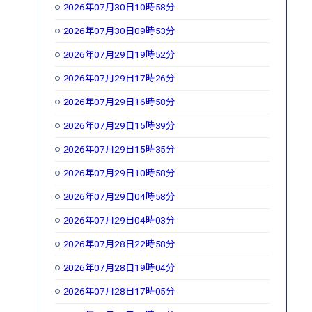
2026年07月30日10時58分
2026年07月30日09時53分
2026年07月29日19時52分
2026年07月29日17時26分
2026年07月29日16時58分
2026年07月29日15時39分
2026年07月29日15時35分
2026年07月29日10時58分
2026年07月29日04時58分
2026年07月29日04時03分
2026年07月28日22時58分
2026年07月28日19時04分
2026年07月28日17時05分