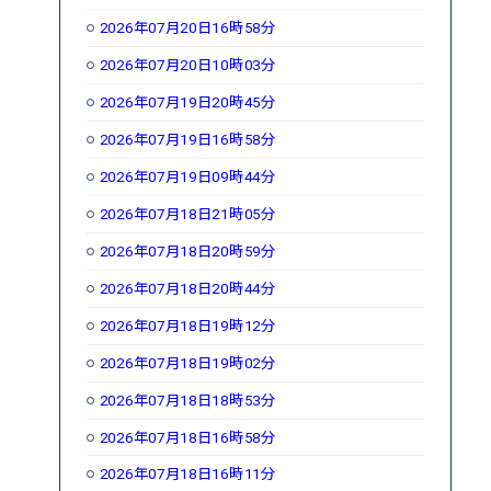
2026年07月20日16時58分
2026年07月20日10時03分
2026年07月19日20時45分
2026年07月19日16時58分
2026年07月19日09時44分
2026年07月18日21時05分
2026年07月18日20時59分
2026年07月18日20時44分
2026年07月18日19時12分
2026年07月18日19時02分
2026年07月18日18時53分
2026年07月18日16時58分
2026年07月18日16時11分