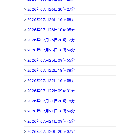
2026年07月26日20時27分
2026年07月26日16時58分
2026年07月26日10時05分
2026年07月25日20時12分
2026年07月25日16時58分
2026年07月25日09時56分
2026年07月22日18時38分
2026年07月22日16時58分
2026年07月22日09時31分
2026年07月21日20時18分
2026年07月21日16時58分
2026年07月21日09時45分
2026年07月20日20時07分