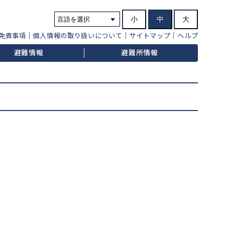
小
中
大
免責事項
個人情報の取り扱いについて
サイトマップ
ヘルプ
避難情報
避難所情報