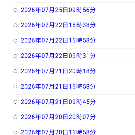
2026年07月25日09時56分
2026年07月22日18時38分
2026年07月22日16時58分
2026年07月22日09時31分
2026年07月21日20時18分
2026年07月21日16時58分
2026年07月21日09時45分
2026年07月20日20時07分
2026年07月20日16時58分