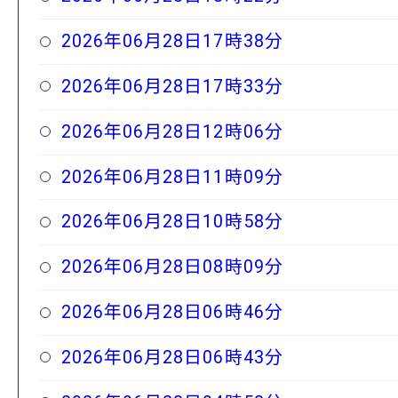
2026年06月28日17時38分
2026年06月28日17時33分
2026年06月28日12時06分
2026年06月28日11時09分
2026年06月28日10時58分
2026年06月28日08時09分
2026年06月28日06時46分
2026年06月28日06時43分