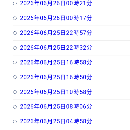
2026年06月26日00時21分
2026年06月26日00時17分
2026年06月25日22時57分
2026年06月25日22時32分
2026年06月25日16時58分
2026年06月25日16時50分
2026年06月25日10時58分
2026年06月25日08時06分
2026年06月25日04時58分