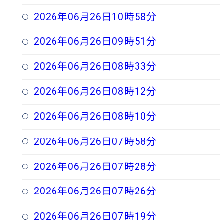
2026年06月26日10時58分
2026年06月26日09時51分
2026年06月26日08時33分
2026年06月26日08時12分
2026年06月26日08時10分
2026年06月26日07時58分
2026年06月26日07時28分
2026年06月26日07時26分
2026年06月26日07時19分