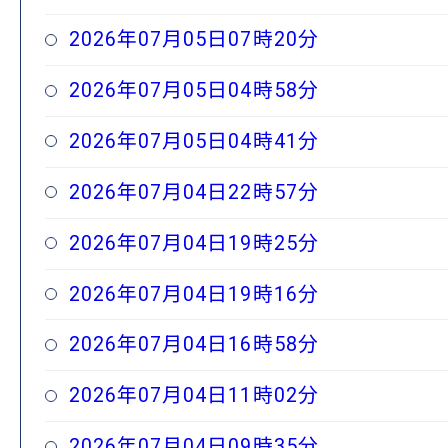
2026年07月05日07時20分
2026年07月05日04時58分
2026年07月05日04時41分
2026年07月04日22時57分
2026年07月04日19時25分
2026年07月04日19時16分
2026年07月04日16時58分
2026年07月04日11時02分
2026年07月04日09時35分