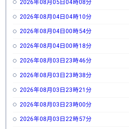
2026年08月05日04時08分
2026年08月04日04時10分
2026年08月04日00時54分
2026年08月04日00時18分
2026年08月03日23時46分
2026年08月03日23時38分
2026年08月03日23時21分
2026年08月03日23時00分
2026年08月03日22時57分