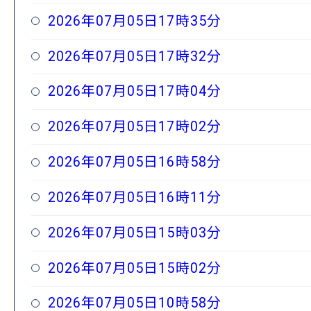
2026年07月05日17時35分
2026年07月05日17時32分
2026年07月05日17時04分
2026年07月05日17時02分
2026年07月05日16時58分
2026年07月05日16時11分
2026年07月05日15時03分
2026年07月05日15時02分
2026年07月05日10時58分