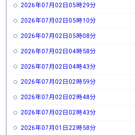
2026年07月02日05時29分
2026年07月02日05時10分
2026年07月02日05時08分
2026年07月02日04時58分
2026年07月02日04時43分
2026年07月02日02時59分
2026年07月02日02時48分
2026年07月02日02時43分
2026年07月01日22時58分