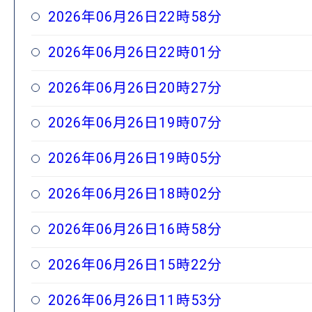
2026年06月26日22時58分
2026年06月26日22時01分
2026年06月26日20時27分
2026年06月26日19時07分
2026年06月26日19時05分
2026年06月26日18時02分
2026年06月26日16時58分
2026年06月26日15時22分
2026年06月26日11時53分