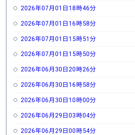
2026年07月01日18時46分
2026年07月01日16時58分
2026年07月01日15時51分
2026年07月01日15時50分
2026年06月30日20時26分
2026年06月30日16時58分
2026年06月30日10時00分
2026年06月29日03時04分
2026年06月29日00時54分