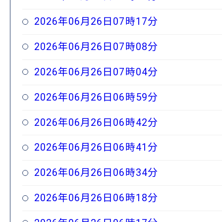
2026年06月26日07時17分
2026年06月26日07時08分
2026年06月26日07時04分
2026年06月26日06時59分
2026年06月26日06時42分
2026年06月26日06時41分
2026年06月26日06時34分
2026年06月26日06時18分