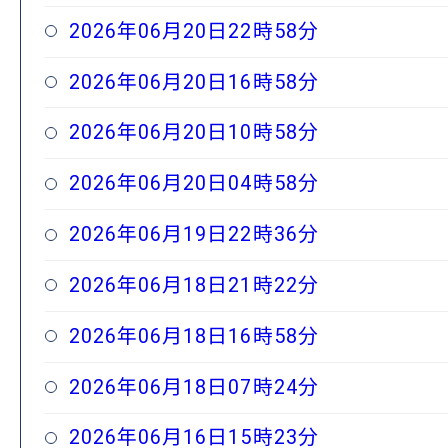
2026年06月20日22時58分
2026年06月20日16時58分
2026年06月20日10時58分
2026年06月20日04時58分
2026年06月19日22時36分
2026年06月18日21時22分
2026年06月18日16時58分
2026年06月18日07時24分
2026年06月16日15時23分