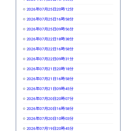
2026年07月25日20時12分
2026年07月25日16時58分
2026年07月25日09時56分
2026年07月22日18時38分
2026年07月22日16時58分
2026年07月22日09時31分
2026年07月21日20時18分
2026年07月21日16時58分
2026年07月21日09時45分
2026年07月20日20時07分
2026年07月20日16時58分
2026年07月20日10時03分
2026年07月19日20時45分