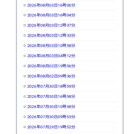
2026年08月03日16時06分
2026年08月03日16時04分
2026年08月03日12時37分
2026年08月03日12時33分
2026年08月03日10時58分
2026年08月03日04時12分
2026年08月02日19時56分
2026年08月02日09時36分
2026年07月30日18時59分
2026年07月30日16時58分
2026年07月30日10時58分
2026年07月30日09時53分
2026年07月29日19時52分