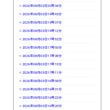
2026年08月03日20時34分
2026年08月03日19時43分
2026年08月03日19時37分
2026年08月03日19時12分
2026年08月03日17時52分
2026年08月03日17時50分
2026年08月03日17時38分
2026年08月03日17時15分
2026年08月03日17時11分
2026年08月03日16時58分
2026年08月03日16時31分
2026年08月03日16時22分
2026年08月03日16時20分