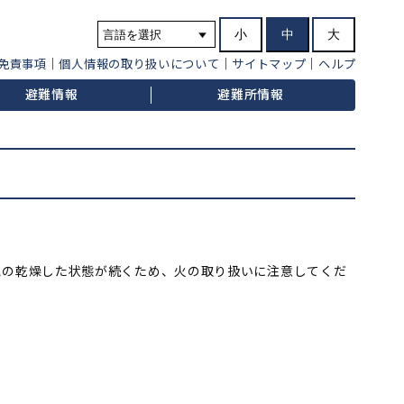
小
中
大
免責事項
個人情報の取り扱いについて
サイトマップ
ヘルプ
避難情報
避難所情報
気の乾燥した状態が続くため、火の取り扱いに注意してくだ