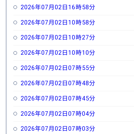
2026年07月02日16時58分
2026年07月02日10時58分
2026年07月02日10時27分
2026年07月02日10時10分
2026年07月02日07時55分
2026年07月02日07時48分
2026年07月02日07時45分
2026年07月02日07時04分
2026年07月02日07時03分