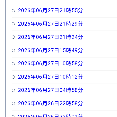
2026年06月27日21時55分
2026年06月27日21時29分
2026年06月27日21時24分
2026年06月27日15時49分
2026年06月27日10時58分
2026年06月27日10時12分
2026年06月27日04時58分
2026年06月26日22時58分
2026年06月26日22時01分