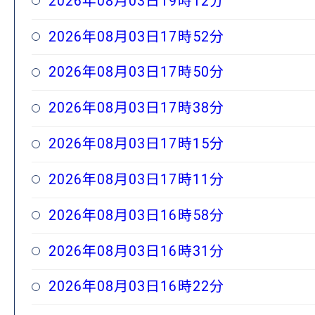
2026年08月03日19時12分
2026年08月03日17時52分
2026年08月03日17時50分
2026年08月03日17時38分
2026年08月03日17時15分
2026年08月03日17時11分
2026年08月03日16時58分
2026年08月03日16時31分
2026年08月03日16時22分