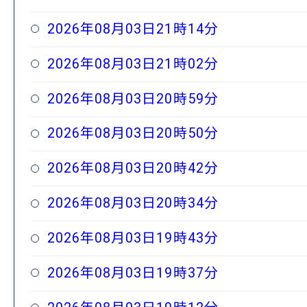
2026年08月03日21時14分
2026年08月03日21時02分
2026年08月03日20時59分
2026年08月03日20時50分
2026年08月03日20時42分
2026年08月03日20時34分
2026年08月03日19時43分
2026年08月03日19時37分