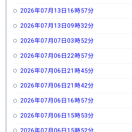
2026年07月13日16時57分
2026年07月13日09時32分
2026年07月07日03時52分
2026年07月06日22時57分
2026年07月06日21時45分
2026年07月06日21時42分
2026年07月06日16時57分
2026年07月06日15時53分
2026年07月06日15時52分