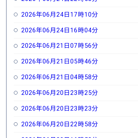
2026年06月24日17時10分
2026年06月24日16時04分
2026年06月21日07時56分
2026年06月21日05時46分
2026年06月21日04時58分
2026年06月20日23時25分
2026年06月20日23時23分
2026年06月20日22時58分