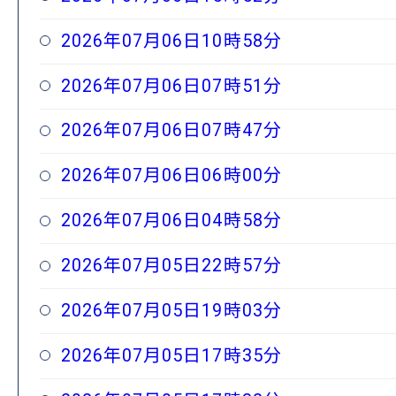
2026年07月06日10時58分
2026年07月06日07時51分
2026年07月06日07時47分
2026年07月06日06時00分
2026年07月06日04時58分
2026年07月05日22時57分
2026年07月05日19時03分
2026年07月05日17時35分