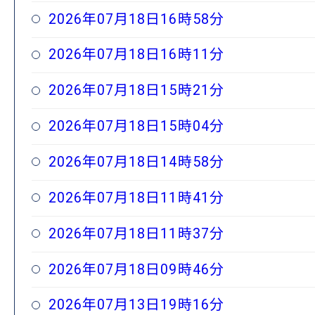
2026年07月18日16時58分
2026年07月18日16時11分
2026年07月18日15時21分
2026年07月18日15時04分
2026年07月18日14時58分
2026年07月18日11時41分
2026年07月18日11時37分
2026年07月18日09時46分
2026年07月13日19時16分