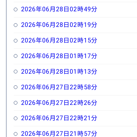
2026年06月28日02時49分
2026年06月28日02時19分
2026年06月28日02時15分
2026年06月28日01時17分
2026年06月28日01時13分
2026年06月27日22時58分
2026年06月27日22時26分
2026年06月27日22時21分
2026年06月27日21時57分