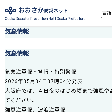
おおさか
防災ネット
Osaka Disaster
Prevention Net
|
Osaka Prefecture
気象情報
気象情報
気象注意報・警報・特別警報
2026年05月04日07時04分発表
大阪府では、４日夜のはじめ頃まで強風や
てください。
強風注意報、波浪注意報