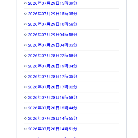
2026年07月29日15時39分
2026年07月29日15時35分
2026年07月29日10時58分
2026年07月29日04時58分
2026年07月29日04時03分
2026年07月28日22時58分
2026年07月28日19時04分
2026年07月28日17時05分
2026年07月28日17時02分
2026年07月28日16時58分
2026年07月28日15時44分
2026年07月28日14時55分
2026年07月28日14時51分