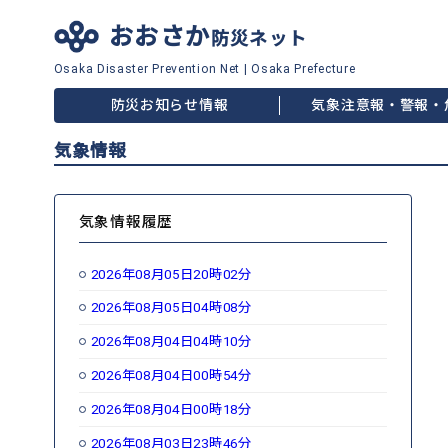
おおさか
防災ネット
Osaka Disaster
Prevention Net
|
Osaka Prefecture
防災お知らせ情報
気象注意報・警報・
気象情報
気象情報履歴
2026年08月05日20時02分
2026年08月05日04時08分
2026年08月04日04時10分
2026年08月04日00時54分
2026年08月04日00時18分
2026年08月03日23時46分