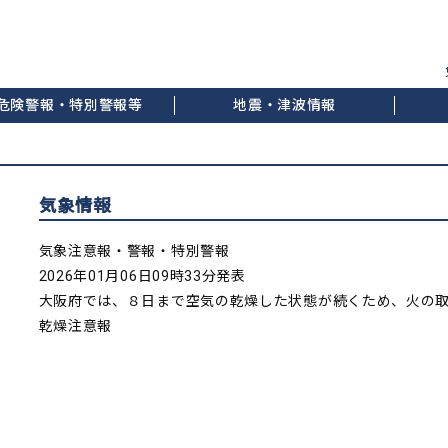
危険警報・特別警報等
地震・津波情報
気象情報
気象注意報・警報・特別警報
2026年01月06日09時33分発表
大阪府では、８日まで空気の乾燥した状態が続くため、火の
乾燥注意報