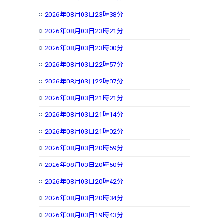
2026年08月03日23時38分
2026年08月03日23時21分
2026年08月03日23時00分
2026年08月03日22時57分
2026年08月03日22時07分
2026年08月03日21時21分
2026年08月03日21時14分
2026年08月03日21時02分
2026年08月03日20時59分
2026年08月03日20時50分
2026年08月03日20時42分
2026年08月03日20時34分
2026年08月03日19時43分