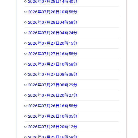
2026年07月28日14時40分
2026年07月28日10時58分
2026年07月28日04時58分
2026年07月28日04時24分
2026年07月27日20時15分
2026年07月27日16時58分
2026年07月27日10時58分
2026年07月27日08時36分
2026年07月27日08時29分
2026年07月26日20時27分
2026年07月26日16時58分
2026年07月26日10時05分
2026年07月25日20時12分
2026年07月25日16時58分