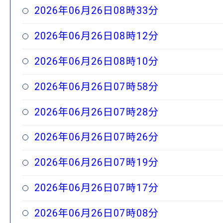
2026年06月26日08時33分
2026年06月26日08時12分
2026年06月26日08時10分
2026年06月26日07時58分
2026年06月26日07時28分
2026年06月26日07時26分
2026年06月26日07時19分
2026年06月26日07時17分
2026年06月26日07時08分