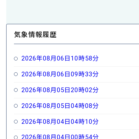
気象情報履歴
2026年08月06日10時58分
2026年08月06日09時33分
2026年08月05日20時02分
2026年08月05日04時08分
2026年08月04日04時10分
2026年08月04日00時54分