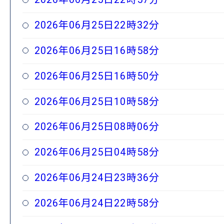
2026年06月25日22時32分
2026年06月25日16時58分
2026年06月25日16時50分
2026年06月25日10時58分
2026年06月25日08時06分
2026年06月25日04時58分
2026年06月24日23時36分
2026年06月24日22時58分