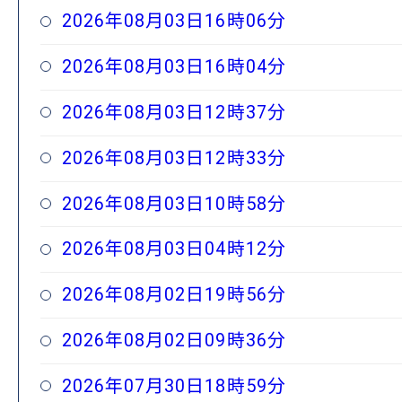
2026年08月03日16時06分
2026年08月03日16時04分
2026年08月03日12時37分
2026年08月03日12時33分
2026年08月03日10時58分
2026年08月03日04時12分
2026年08月02日19時56分
2026年08月02日09時36分
2026年07月30日18時59分