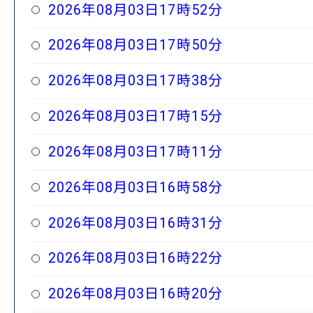
2026年08月03日17時52分
2026年08月03日17時50分
2026年08月03日17時38分
2026年08月03日17時15分
2026年08月03日17時11分
2026年08月03日16時58分
2026年08月03日16時31分
2026年08月03日16時22分
2026年08月03日16時20分