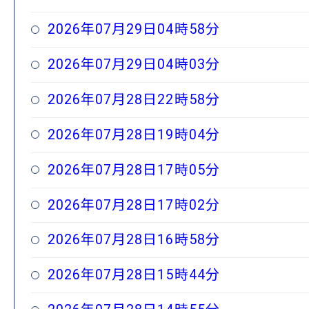
2026年07月29日04時58分
2026年07月29日04時03分
2026年07月28日22時58分
2026年07月28日19時04分
2026年07月28日17時05分
2026年07月28日17時02分
2026年07月28日16時58分
2026年07月28日15時44分