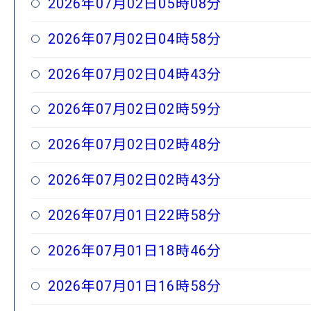
2026年07月02日05時08分
2026年07月02日04時58分
2026年07月02日04時43分
2026年07月02日02時59分
2026年07月02日02時48分
2026年07月02日02時43分
2026年07月01日22時58分
2026年07月01日18時46分
2026年07月01日16時58分