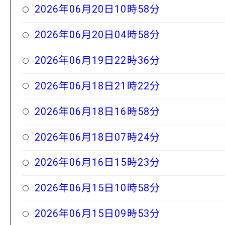
2026年06月20日10時58分
2026年06月20日04時58分
2026年06月19日22時36分
2026年06月18日21時22分
2026年06月18日16時58分
2026年06月18日07時24分
2026年06月16日15時23分
2026年06月15日10時58分
2026年06月15日09時53分