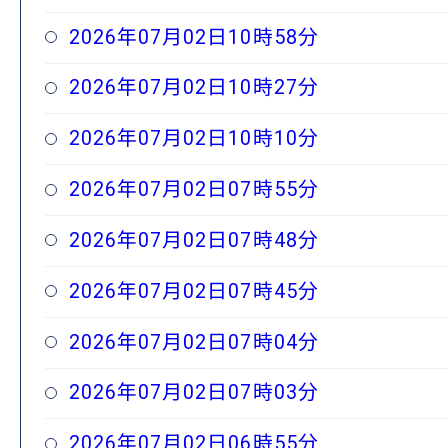
2026年07月02日10時58分
2026年07月02日10時27分
2026年07月02日10時10分
2026年07月02日07時55分
2026年07月02日07時48分
2026年07月02日07時45分
2026年07月02日07時04分
2026年07月02日07時03分
2026年07月02日06時55分