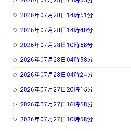
2026年07月28日14時55分
2026年07月28日14時51分
2026年07月28日14時40分
2026年07月28日10時58分
2026年07月28日04時58分
2026年07月28日04時24分
2026年07月27日20時15分
2026年07月27日16時58分
2026年07月27日10時58分