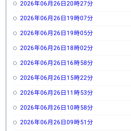
2026年06月26日20時27分
2026年06月26日19時07分
2026年06月26日19時05分
2026年06月26日18時02分
2026年06月26日16時58分
2026年06月26日15時22分
2026年06月26日11時53分
2026年06月26日10時58分
2026年06月26日09時51分