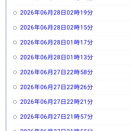
2026年06月28日02時19分
2026年06月28日02時15分
2026年06月28日01時17分
2026年06月28日01時13分
2026年06月27日22時58分
2026年06月27日22時26分
2026年06月27日22時21分
2026年06月27日21時57分