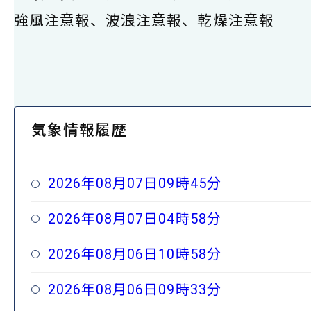
強風注意報、波浪注意報、乾燥注意報
気象情報履歴
2026年08月07日09時45分
2026年08月07日04時58分
2026年08月06日10時58分
2026年08月06日09時33分