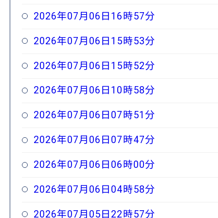
2026年07月06日16時57分
2026年07月06日15時53分
2026年07月06日15時52分
2026年07月06日10時58分
2026年07月06日07時51分
2026年07月06日07時47分
2026年07月06日06時00分
2026年07月06日04時58分
2026年07月05日22時57分