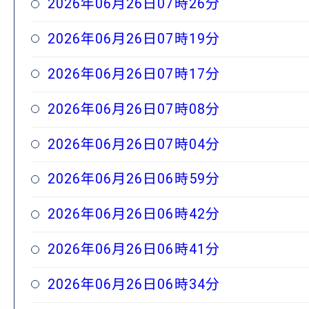
2026年06月26日07時26分
2026年06月26日07時19分
2026年06月26日07時17分
2026年06月26日07時08分
2026年06月26日07時04分
2026年06月26日06時59分
2026年06月26日06時42分
2026年06月26日06時41分
2026年06月26日06時34分