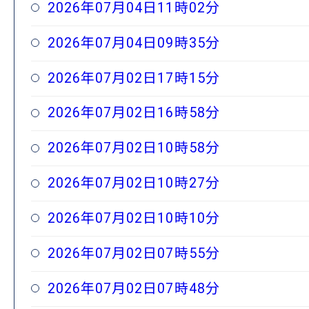
2026年07月04日11時02分
2026年07月04日09時35分
2026年07月02日17時15分
2026年07月02日16時58分
2026年07月02日10時58分
2026年07月02日10時27分
2026年07月02日10時10分
2026年07月02日07時55分
2026年07月02日07時48分