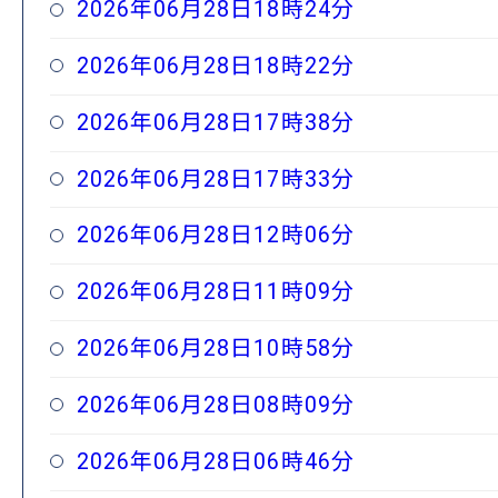
2026年06月28日18時24分
2026年06月28日18時22分
2026年06月28日17時38分
2026年06月28日17時33分
2026年06月28日12時06分
2026年06月28日11時09分
2026年06月28日10時58分
2026年06月28日08時09分
2026年06月28日06時46分