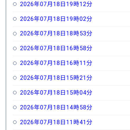
2026年07月18日19時12分
2026年07月18日19時02分
2026年07月18日18時53分
2026年07月18日16時58分
2026年07月18日16時11分
2026年07月18日15時21分
2026年07月18日15時04分
2026年07月18日14時58分
2026年07月18日11時41分