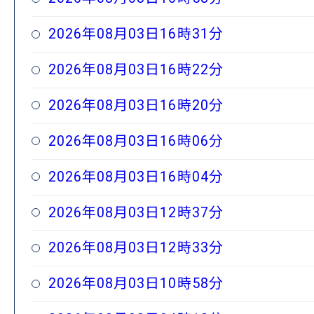
2026年08月03日16時31分
2026年08月03日16時22分
2026年08月03日16時20分
2026年08月03日16時06分
2026年08月03日16時04分
2026年08月03日12時37分
2026年08月03日12時33分
2026年08月03日10時58分