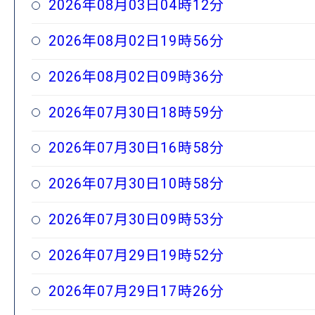
2026年08月03日04時12分
2026年08月02日19時56分
2026年08月02日09時36分
2026年07月30日18時59分
2026年07月30日16時58分
2026年07月30日10時58分
2026年07月30日09時53分
2026年07月29日19時52分
2026年07月29日17時26分