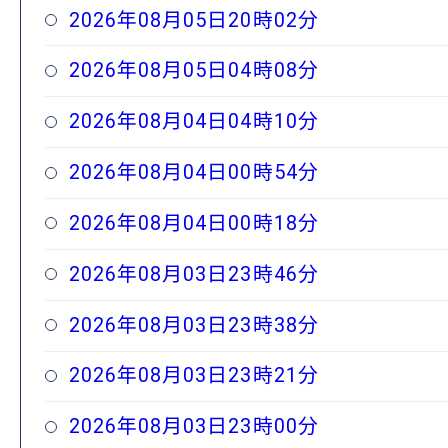
2026年08月05日20時02分
2026年08月05日04時08分
2026年08月04日04時10分
2026年08月04日00時54分
2026年08月04日00時18分
2026年08月03日23時46分
2026年08月03日23時38分
2026年08月03日23時21分
2026年08月03日23時00分