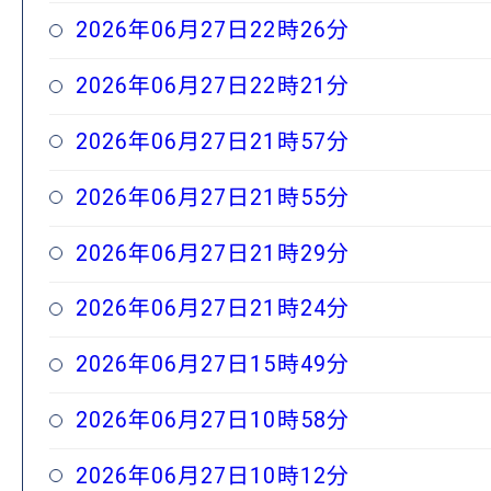
2026年06月27日22時26分
2026年06月27日22時21分
2026年06月27日21時57分
2026年06月27日21時55分
2026年06月27日21時29分
2026年06月27日21時24分
2026年06月27日15時49分
2026年06月27日10時58分
2026年06月27日10時12分