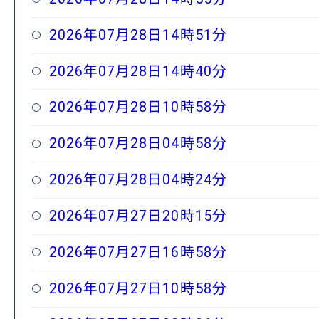
2026年07月28日14時51分
2026年07月28日14時40分
2026年07月28日10時58分
2026年07月28日04時58分
2026年07月28日04時24分
2026年07月27日20時15分
2026年07月27日16時58分
2026年07月27日10時58分