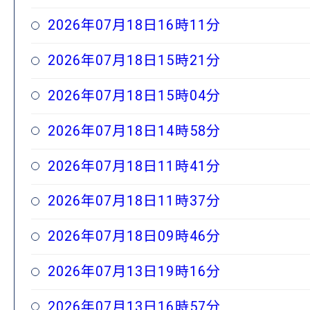
2026年07月18日16時11分
2026年07月18日15時21分
2026年07月18日15時04分
2026年07月18日14時58分
2026年07月18日11時41分
2026年07月18日11時37分
2026年07月18日09時46分
2026年07月13日19時16分
2026年07月13日16時57分