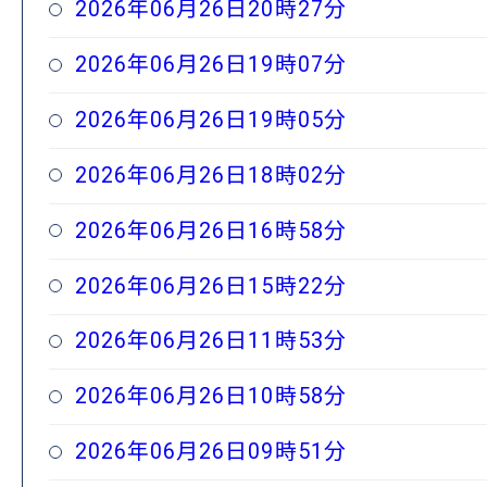
2026年06月26日20時27分
2026年06月26日19時07分
2026年06月26日19時05分
2026年06月26日18時02分
2026年06月26日16時58分
2026年06月26日15時22分
2026年06月26日11時53分
2026年06月26日10時58分
2026年06月26日09時51分