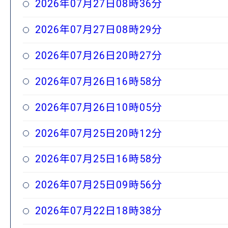
2026年07月27日08時36分
2026年07月27日08時29分
2026年07月26日20時27分
2026年07月26日16時58分
2026年07月26日10時05分
2026年07月25日20時12分
2026年07月25日16時58分
2026年07月25日09時56分
2026年07月22日18時38分