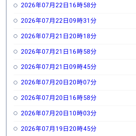
2026年07月22日16時58分
2026年07月22日09時31分
2026年07月21日20時18分
2026年07月21日16時58分
2026年07月21日09時45分
2026年07月20日20時07分
2026年07月20日16時58分
2026年07月20日10時03分
2026年07月19日20時45分