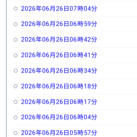
2026年06月26日07時04分
2026年06月26日06時59分
2026年06月26日06時42分
2026年06月26日06時41分
2026年06月26日06時34分
2026年06月26日06時18分
2026年06月26日06時17分
2026年06月26日06時04分
2026年06月26日05時57分