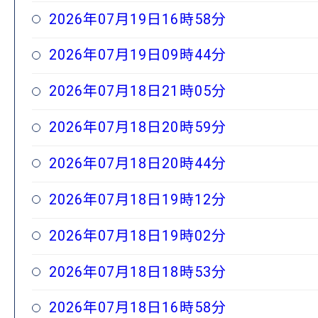
2026年07月19日16時58分
2026年07月19日09時44分
2026年07月18日21時05分
2026年07月18日20時59分
2026年07月18日20時44分
2026年07月18日19時12分
2026年07月18日19時02分
2026年07月18日18時53分
2026年07月18日16時58分