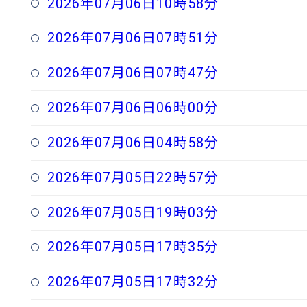
2026年07月06日10時58分
2026年07月06日07時51分
2026年07月06日07時47分
2026年07月06日06時00分
2026年07月06日04時58分
2026年07月05日22時57分
2026年07月05日19時03分
2026年07月05日17時35分
2026年07月05日17時32分