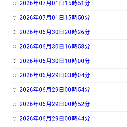
2026年07月01日15時51分
2026年07月01日15時50分
2026年06月30日20時26分
2026年06月30日16時58分
2026年06月30日10時00分
2026年06月29日03時04分
2026年06月29日00時54分
2026年06月29日00時52分
2026年06月29日00時44分