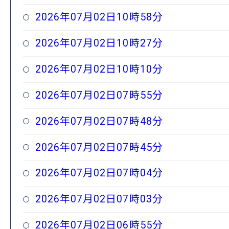
2026年07月02日10時58分
2026年07月02日10時27分
2026年07月02日10時10分
2026年07月02日07時55分
2026年07月02日07時48分
2026年07月02日07時45分
2026年07月02日07時04分
2026年07月02日07時03分
2026年07月02日06時55分