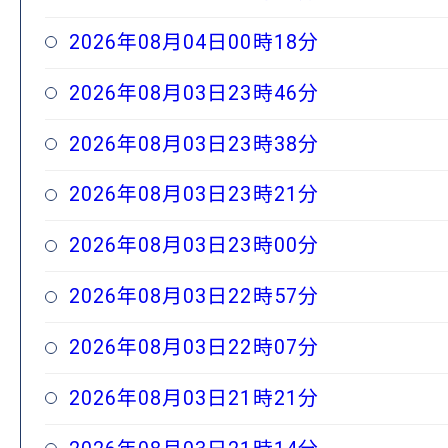
2026年08月04日00時18分
2026年08月03日23時46分
2026年08月03日23時38分
2026年08月03日23時21分
2026年08月03日23時00分
2026年08月03日22時57分
2026年08月03日22時07分
2026年08月03日21時21分