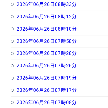
2026年06月26日08時33分
2026年06月26日08時12分
2026年06月26日08時10分
2026年06月26日07時58分
2026年06月26日07時28分
2026年06月26日07時26分
2026年06月26日07時19分
2026年06月26日07時17分
2026年06月26日07時08分