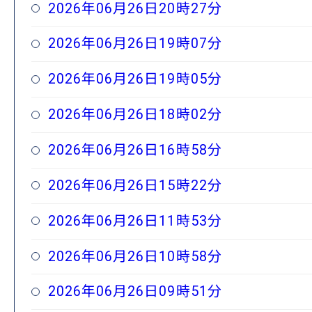
2026年06月26日20時27分
2026年06月26日19時07分
2026年06月26日19時05分
2026年06月26日18時02分
2026年06月26日16時58分
2026年06月26日15時22分
2026年06月26日11時53分
2026年06月26日10時58分
2026年06月26日09時51分