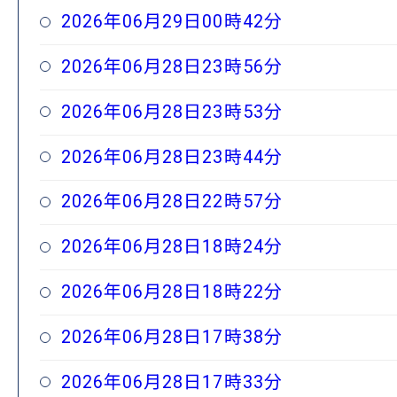
2026年06月29日00時42分
2026年06月28日23時56分
2026年06月28日23時53分
2026年06月28日23時44分
2026年06月28日22時57分
2026年06月28日18時24分
2026年06月28日18時22分
2026年06月28日17時38分
2026年06月28日17時33分