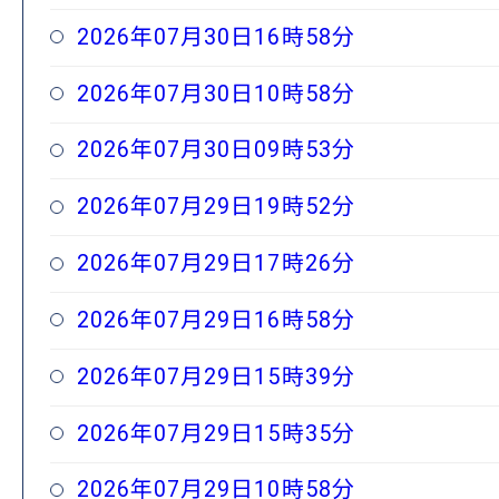
2026年07月30日16時58分
2026年07月30日10時58分
2026年07月30日09時53分
2026年07月29日19時52分
2026年07月29日17時26分
2026年07月29日16時58分
2026年07月29日15時39分
2026年07月29日15時35分
2026年07月29日10時58分