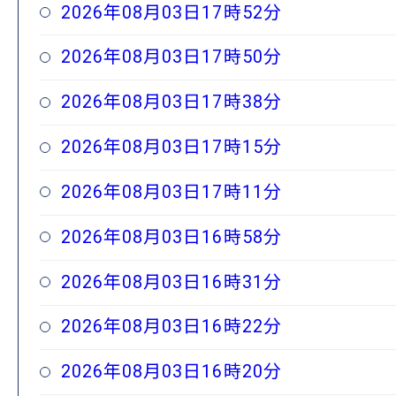
2026年08月03日17時52分
2026年08月03日17時50分
2026年08月03日17時38分
2026年08月03日17時15分
2026年08月03日17時11分
2026年08月03日16時58分
2026年08月03日16時31分
2026年08月03日16時22分
2026年08月03日16時20分