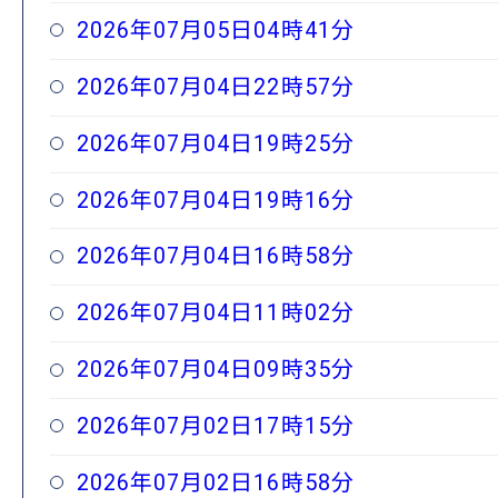
2026年07月05日04時41分
2026年07月04日22時57分
2026年07月04日19時25分
2026年07月04日19時16分
2026年07月04日16時58分
2026年07月04日11時02分
2026年07月04日09時35分
2026年07月02日17時15分
2026年07月02日16時58分