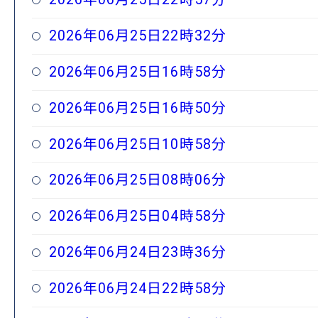
2026年06月25日22時32分
2026年06月25日16時58分
2026年06月25日16時50分
2026年06月25日10時58分
2026年06月25日08時06分
2026年06月25日04時58分
2026年06月24日23時36分
2026年06月24日22時58分