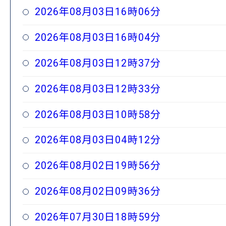
2026年08月03日16時06分
2026年08月03日16時04分
2026年08月03日12時37分
2026年08月03日12時33分
2026年08月03日10時58分
2026年08月03日04時12分
2026年08月02日19時56分
2026年08月02日09時36分
2026年07月30日18時59分