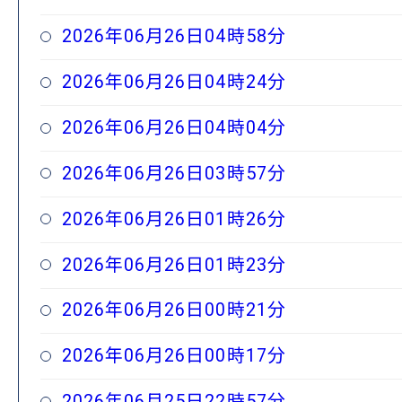
2026年06月26日04時58分
2026年06月26日04時24分
2026年06月26日04時04分
2026年06月26日03時57分
2026年06月26日01時26分
2026年06月26日01時23分
2026年06月26日00時21分
2026年06月26日00時17分
2026年06月25日22時57分