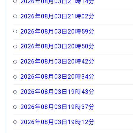
2026年08月03日21時14分
2026年08月03日21時02分
2026年08月03日20時59分
2026年08月03日20時50分
2026年08月03日20時42分
2026年08月03日20時34分
2026年08月03日19時43分
2026年08月03日19時37分
2026年08月03日19時12分