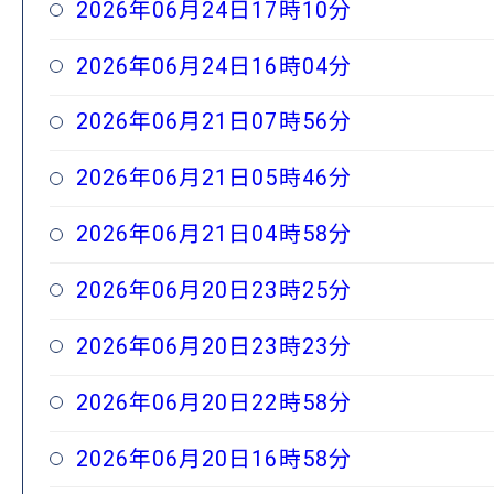
2026年06月24日17時10分
2026年06月24日16時04分
2026年06月21日07時56分
2026年06月21日05時46分
2026年06月21日04時58分
2026年06月20日23時25分
2026年06月20日23時23分
2026年06月20日22時58分
2026年06月20日16時58分