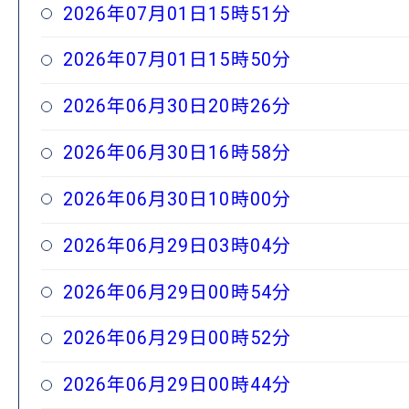
2026年07月01日15時51分
2026年07月01日15時50分
2026年06月30日20時26分
2026年06月30日16時58分
2026年06月30日10時00分
2026年06月29日03時04分
2026年06月29日00時54分
2026年06月29日00時52分
2026年06月29日00時44分