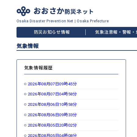
おおさか
防災ネット
Osaka Disaster
Prevention Net
|
Osaka Prefecture
防災お知らせ情報
気象注意報・警報・
気象情報
気象情報履歴
2026年08月07日09時45分
2026年08月07日04時58分
2026年08月06日10時58分
2026年08月06日09時33分
2026年08月05日20時02分
2026年08月05日04時08分