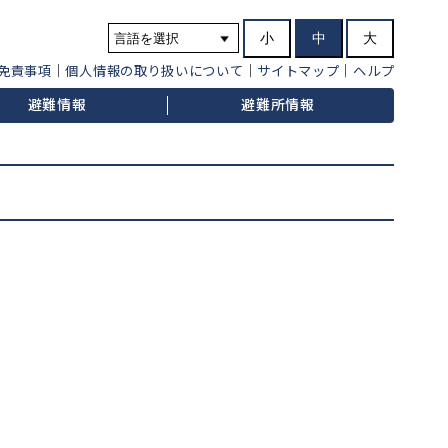
小
中
大
免責事項
個人情報の取り扱いについて
サイトマップ
ヘルプ
避難情報
避難所情報
。