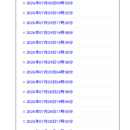
2026年07月30日09時53分
2026年07月29日19時52分
2026年07月29日17時26分
2026年07月29日16時58分
2026年07月29日15時39分
2026年07月29日15時35分
2026年07月29日10時58分
2026年07月29日04時58分
2026年07月29日04時03分
2026年07月28日22時58分
2026年07月28日19時04分
2026年07月28日17時05分
2026年07月28日17時02分