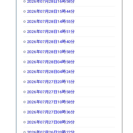
2026年07月28日16時58分
2026年07月28日15時44分
2026年07月28日14時55分
2026年07月28日14時51分
2026年07月28日14時40分
2026年07月28日10時58分
2026年07月28日04時58分
2026年07月28日04時24分
2026年07月27日20時15分
2026年07月27日16時58分
2026年07月27日10時58分
2026年07月27日08時36分
2026年07月27日08時29分
2026年07月26日20時27分