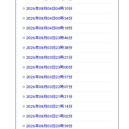
2026年08月04日04時10分
2026年08月04日00時54分
2026年08月04日00時18分
2026年08月03日23時46分
2026年08月03日23時38分
2026年08月03日23時21分
2026年08月03日23時00分
2026年08月03日22時57分
2026年08月03日22時07分
2026年08月03日21時21分
2026年08月03日21時14分
2026年08月03日21時02分
2026年08月03日20時59分