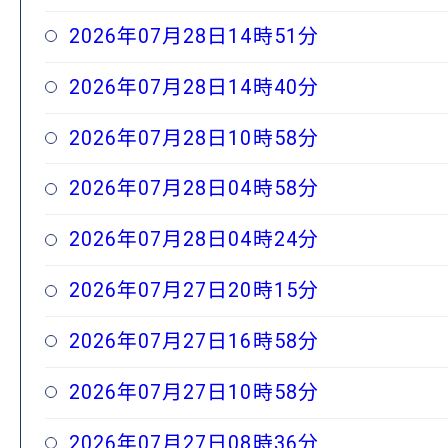
2026年07月28日14時51分
2026年07月28日14時40分
2026年07月28日10時58分
2026年07月28日04時58分
2026年07月28日04時24分
2026年07月27日20時15分
2026年07月27日16時58分
2026年07月27日10時58分
2026年07月27日08時36分