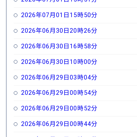
2026年07月01日15時50分
2026年06月30日20時26分
2026年06月30日16時58分
2026年06月30日10時00分
2026年06月29日03時04分
2026年06月29日00時54分
2026年06月29日00時52分
2026年06月29日00時44分