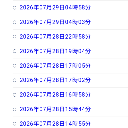
2026年07月29日04時58分
2026年07月29日04時03分
2026年07月28日22時58分
2026年07月28日19時04分
2026年07月28日17時05分
2026年07月28日17時02分
2026年07月28日16時58分
2026年07月28日15時44分
2026年07月28日14時55分