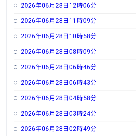
2026年06月28日12時06分
2026年06月28日11時09分
2026年06月28日10時58分
2026年06月28日08時09分
2026年06月28日06時46分
2026年06月28日06時43分
2026年06月28日04時58分
2026年06月28日03時24分
2026年06月28日02時49分