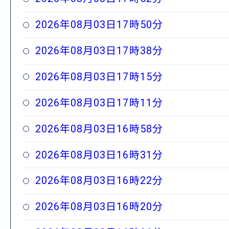
2026年08月03日17時50分
2026年08月03日17時38分
2026年08月03日17時15分
2026年08月03日17時11分
2026年08月03日16時58分
2026年08月03日16時31分
2026年08月03日16時22分
2026年08月03日16時20分