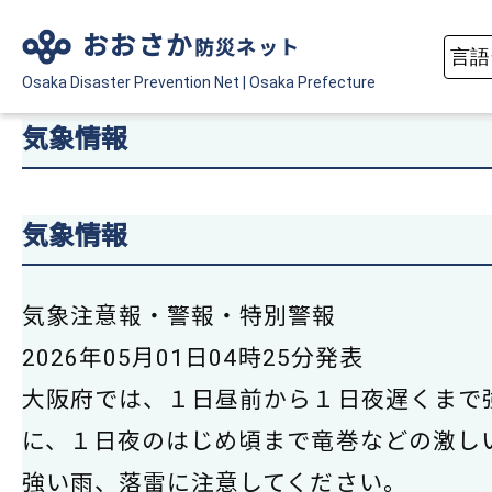
おおさか
防災ネット
Osaka Disaster
Prevention Net
|
Osaka Prefecture
気象情報
気象情報
気象注意報・警報・特別警報
2026年05月01日04時25分発表
大阪府では、１日昼前から１日夜遅くまで
に、１日夜のはじめ頃まで竜巻などの激し
強い雨、落雷に注意してください。