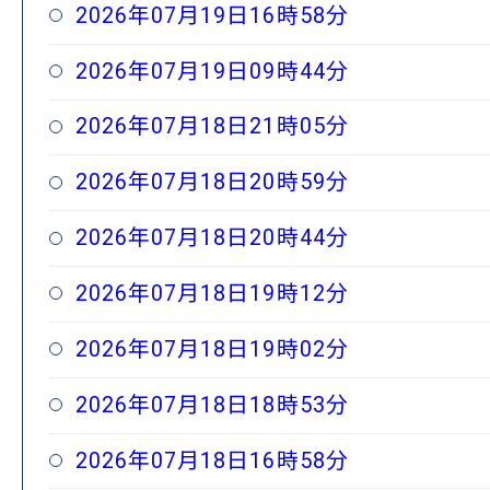
2026年07月19日16時58分
2026年07月19日09時44分
2026年07月18日21時05分
2026年07月18日20時59分
2026年07月18日20時44分
2026年07月18日19時12分
2026年07月18日19時02分
2026年07月18日18時53分
2026年07月18日16時58分