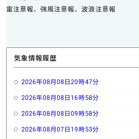
雷注意報、強風注意報、波浪注意報
気象情報履歴
2026年08月08日20時47分
2026年08月08日16時58分
2026年08月08日09時58分
2026年08月07日19時53分