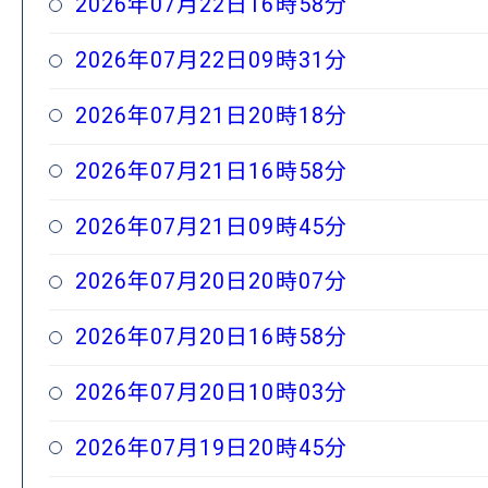
2026年07月22日16時58分
2026年07月22日09時31分
2026年07月21日20時18分
2026年07月21日16時58分
2026年07月21日09時45分
2026年07月20日20時07分
2026年07月20日16時58分
2026年07月20日10時03分
2026年07月19日20時45分