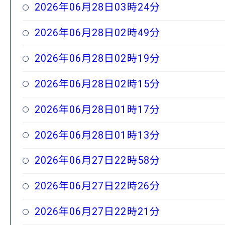
2026年06月28日03時24分
2026年06月28日02時49分
2026年06月28日02時19分
2026年06月28日02時15分
2026年06月28日01時17分
2026年06月28日01時13分
2026年06月27日22時58分
2026年06月27日22時26分
2026年06月27日22時21分