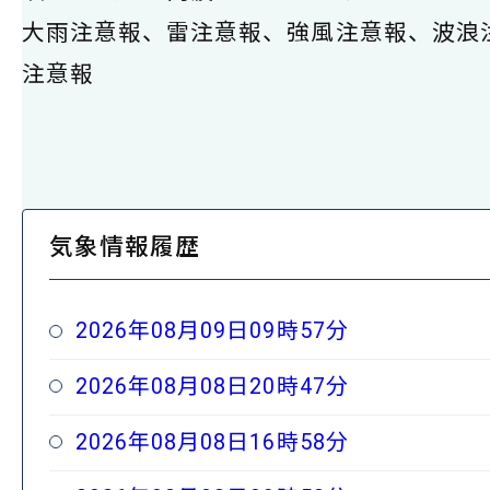
大雨注意報、雷注意報、強風注意報、波浪
注意報
気象情報履歴
2026年08月09日09時57分
2026年08月08日20時47分
2026年08月08日16時58分