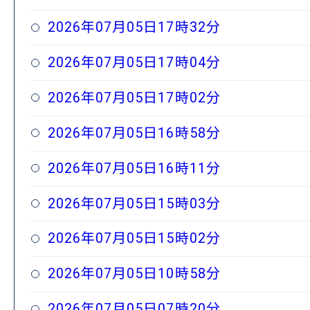
2026年07月05日17時32分
2026年07月05日17時04分
2026年07月05日17時02分
2026年07月05日16時58分
2026年07月05日16時11分
2026年07月05日15時03分
2026年07月05日15時02分
2026年07月05日10時58分
2026年07月05日07時20分