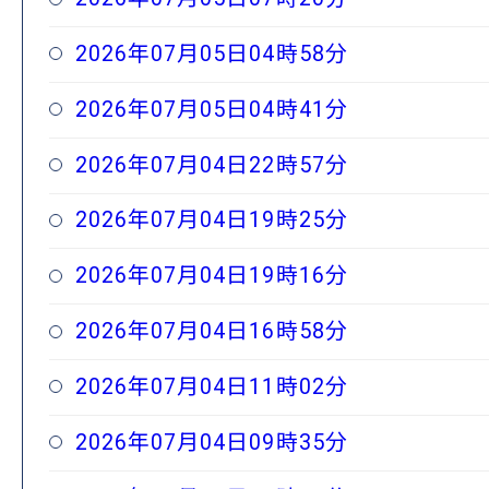
2026年07月05日04時58分
2026年07月05日04時41分
2026年07月04日22時57分
2026年07月04日19時25分
2026年07月04日19時16分
2026年07月04日16時58分
2026年07月04日11時02分
2026年07月04日09時35分