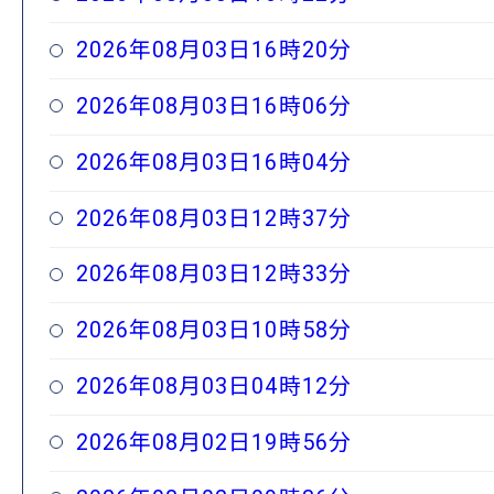
2026年08月03日16時20分
2026年08月03日16時06分
2026年08月03日16時04分
2026年08月03日12時37分
2026年08月03日12時33分
2026年08月03日10時58分
2026年08月03日04時12分
2026年08月02日19時56分