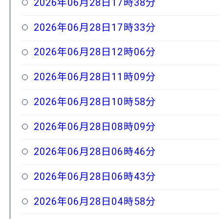
2026年06月28日17時38分
2026年06月28日17時33分
2026年06月28日12時06分
2026年06月28日11時09分
2026年06月28日10時58分
2026年06月28日08時09分
2026年06月28日06時46分
2026年06月28日06時43分
2026年06月28日04時58分