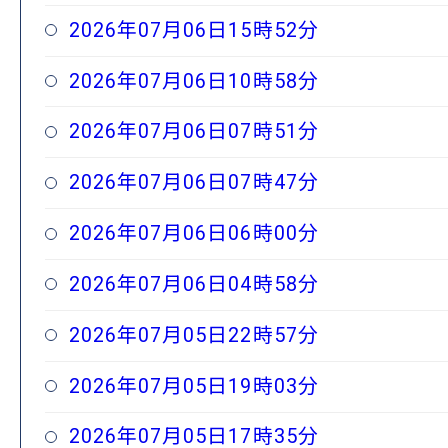
2026年07月06日15時52分
2026年07月06日10時58分
2026年07月06日07時51分
2026年07月06日07時47分
2026年07月06日06時00分
2026年07月06日04時58分
2026年07月05日22時57分
2026年07月05日19時03分
2026年07月05日17時35分