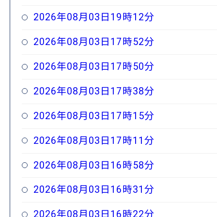
2026年08月03日19時12分
2026年08月03日17時52分
2026年08月03日17時50分
2026年08月03日17時38分
2026年08月03日17時15分
2026年08月03日17時11分
2026年08月03日16時58分
2026年08月03日16時31分
2026年08月03日16時22分