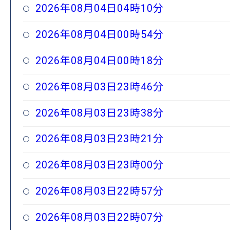
2026年08月04日04時10分
2026年08月04日00時54分
2026年08月04日00時18分
2026年08月03日23時46分
2026年08月03日23時38分
2026年08月03日23時21分
2026年08月03日23時00分
2026年08月03日22時57分
2026年08月03日22時07分