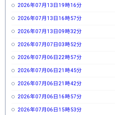
2026年07月13日19時16分
2026年07月13日16時57分
2026年07月13日09時32分
2026年07月07日03時52分
2026年07月06日22時57分
2026年07月06日21時45分
2026年07月06日21時42分
2026年07月06日16時57分
2026年07月06日15時53分