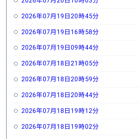
2026年07月20日10時03分
2026年07月19日20時45分
2026年07月19日16時58分
2026年07月19日09時44分
2026年07月18日21時05分
2026年07月18日20時59分
2026年07月18日20時44分
2026年07月18日19時12分
2026年07月18日19時02分